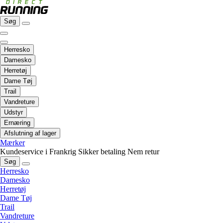
Søg
Herresko
Damesko
Herretøj
Dame Tøj
Trail
Vandreture
Udstyr
Ernæring
Afslutning af lager
Mærker
Kundeservice i Frankrig
Sikker betaling
Nem retur
Søg
Herresko
Damesko
Herretøj
Dame Tøj
Trail
Vandreture