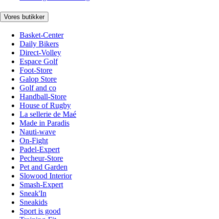
Vores butikker
Basket-Center
Daily Bikers
Direct-Volley
Espace Golf
Foot-Store
Galop Store
Golf and co
Handball-Store
House of Rugby
La sellerie de Maé
Made in Paradis
Nauti-wave
On-Fight
Padel-Expert
Pecheur-Store
Pet and Garden
Slowood Interior
Smash-Expert
Sneak'In
Sneakids
Sport is good