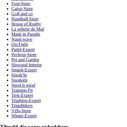
Foot-Store
Galop Store
Golf and co
Handball-Store
House of Rugby
La sellerie de Maé
Made in Paradis
Nauti-wave
On-Fight
Padel-Expert
Pecheur-Store
Pet and Garden
Slowood Interior
Smash-Expert
Sneak'In
Sneakids
Sport is good
Training-Fit
Trek-Expert
Triathlon-Expert
TripnBikers
Vélo-Store
Winter-Expert
Tilmeld dig vores nyhedsbrev