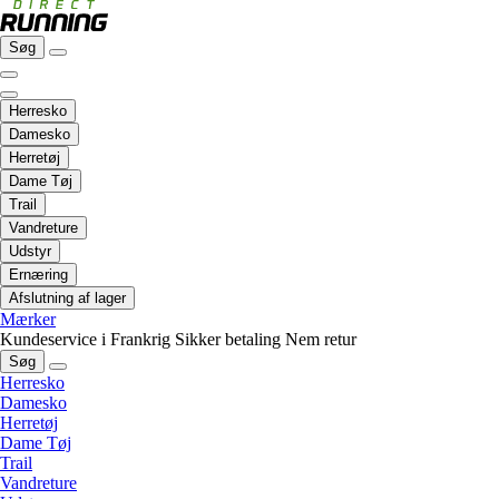
Søg
Herresko
Damesko
Herretøj
Dame Tøj
Trail
Vandreture
Udstyr
Ernæring
Afslutning af lager
Mærker
Kundeservice i Frankrig
Sikker betaling
Nem retur
Søg
Herresko
Damesko
Herretøj
Dame Tøj
Trail
Vandreture