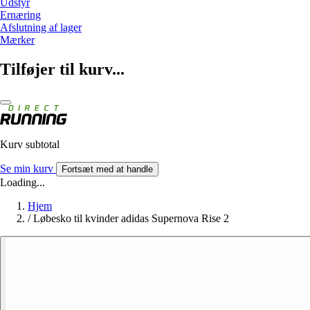
Udstyr
Ernæring
Afslutning af lager
Mærker
Tilføjer til kurv...
Kurv subtotal
Se min kurv
Fortsæt med at handle
Loading...
Hjem
/
Løbesko til kvinder adidas Supernova Rise 2