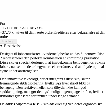
Fra
1.121,00 kr.
754,00 kr.
-33%
+37,70 kr.
gives til din naeste ordre
Krediteres efter bekraeftelse af din
ordre
Loading...
Beskrivelse
Designet til løbeentusiaster, kvinderne løbesko adidas Supernova Rise
2 repræsenterer den perfekte kombination af komfort og præstation.
Disse sko er specielt designet til at imødekomme behovene hos voksne
løbere, uanset om de er begyndere eller erfarne, ved at tilbyde optimal
støtte under anstrengelsen.
Den innovative teknologi, der er integreret i disse sko, sikrer
fremragende stødabsorbering, hvilket gør hver skridt blød og
behagelig. Den reaktive mellemsole tilbyder ikke kun god
støddæmpning, men gør det også muligt at genoptage kraften, hvilket
udfordrer grænserne for træthed under lange afstande.
De adidas Supernova Rise 2 sko adskiller sig ved deres ergonomiske