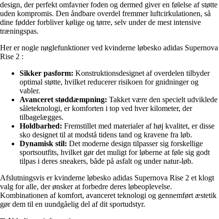
design, der perfekt omfavner foden og dermed giver en følelse af støtte
uden kompromis. Den åndbare overdel fremmer luftcirkulationen, så
dine fødder forbliver kølige og tørre, selv under de mest intensive
træningspas.
Her er nogle nøglefunktioner ved kvinderne løbesko adidas Supernova
Rise 2 :
Sikker pasform:
Konstruktionsdesignet af overdelen tilbyder
optimal støtte, hvilket reducerer risikoen for gnidninger og
vabler.
Avanceret støddæmpning:
Takket være den specielt udviklede
såleteknologi, er komforten i top ved hver kilometer, der
tilbagelægges.
Holdbarhed:
Fremstillet med materialer af høj kvalitet, er disse
sko designet til at modstå tidens tand og kravene fra løb.
Dynamisk stil:
Det moderne design tilpasser sig forskellige
sportsoutfits, hvilket gør det muligt for løberne at føle sig godt
tilpas i deres sneakers, både på asfalt og under natur-løb.
Afslutningsvis er kvinderne løbesko adidas Supernova Rise 2 et klogt
valg for alle, der ønsker at forbedre deres løbeoplevelse.
Kombinationen af komfort, avanceret teknologi og gennemført æstetik
gør dem til en uundgåelig del af dit sportudstyr.