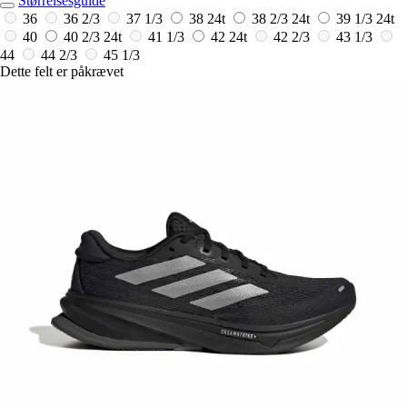
Størrelsesguide
36
36 2/3
37 1/3
38
24t
38 2/3
24t
39 1/3
24t
40
40 2/3
24t
41 1/3
42
24t
42 2/3
43 1/3
44
44 2/3
45 1/3
Dette felt er påkrævet