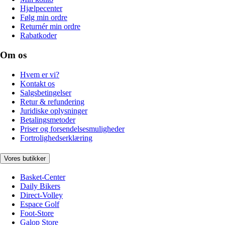
Hjælpecenter
Følg min ordre
Returnér min ordre
Rabatkoder
Om os
Hvem er vi?
Kontakt os
Salgsbetingelser
Retur & refundering
Juridiske oplysninger
Betalingsmetoder
Priser og forsendelsesmuligheder
Fortrolighedserklæring
Vores butikker
Basket-Center
Daily Bikers
Direct-Volley
Espace Golf
Foot-Store
Galop Store