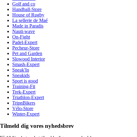
Golf and co
Handball-Store
House of Rugby
La sellerie de Maé
Made in Paradis
Nauti-wave
On-Fight
Padel-Expert
Pecheur-Store
Pet and Garden
Slowood Interior
Smash-Expert
Sneak'In
Sneakids
Sport is good
Training-Fit
Trek-Expert
Triathlon-Expert
TripnBikers
Vélo-Store
Winter-Expert
Tilmeld dig vores nyhedsbrev