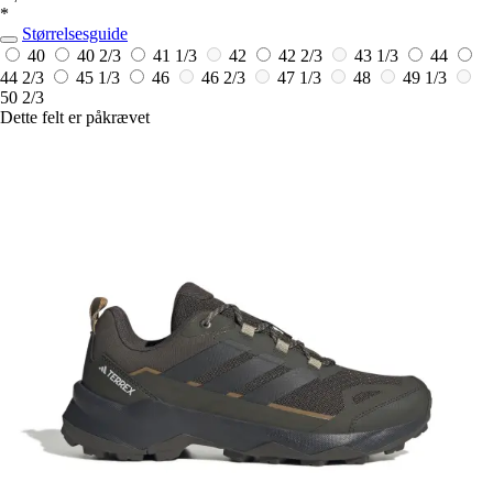
*
Størrelsesguide
40
40 2/3
41 1/3
42
42 2/3
43 1/3
44
44 2/3
45 1/3
46
46 2/3
47 1/3
48
49 1/3
50 2/3
Dette felt er påkrævet