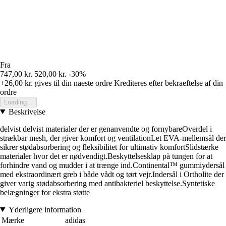
Fra
747,00 kr.
520,00 kr.
-30%
+26,00 kr.
gives til din naeste ordre
Krediteres efter bekraeftelse af din
ordre
Loading...
Beskrivelse
delvist delvist materialer der er genanvendte og fornybareOverdel i
strækbar mesh, der giver komfort og ventilationLet EVA-mellemsål der
sikrer stødabsorbering og fleksibilitet for ultimativ komfortSlidstærke
materialer hvor det er nødvendigt.Beskyttelsesklap på tungen for at
forhindre vand og mudder i at trænge ind.Continental™ gummiydersål
med ekstraordinært greb i både vådt og tørt vejr.Indersål i Ortholite der
giver varig stødabsorbering med antibakteriel beskyttelse.Syntetiske
belægninger for ekstra støtte
Yderligere information
Mærke
adidas