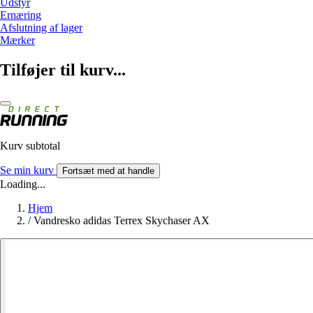
Udstyr
Ernæring
Afslutning af lager
Mærker
Tilføjer til kurv...
Kurv subtotal
Se min kurv
Fortsæt med at handle
Loading...
Hjem
/
Vandresko adidas Terrex Skychaser AX