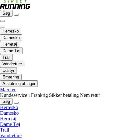
Søg
Herresko
Damesko
Herretøj
Dame Tøj
Trail
Vandreture
Udstyr
Ernæring
Afslutning af lager
Mærker
Kundeservice i Frankrig
Sikker betaling
Nem retur
Søg
Herresko
Damesko
Herretøj
Dame Tøj
Trail
Vandreture