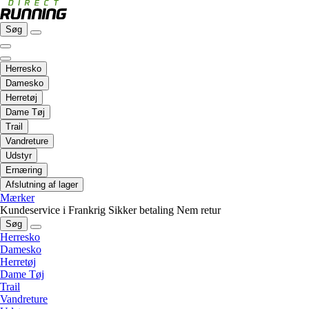
Søg
Herresko
Damesko
Herretøj
Dame Tøj
Trail
Vandreture
Udstyr
Ernæring
Afslutning af lager
Mærker
Kundeservice i Frankrig
Sikker betaling
Nem retur
Søg
Herresko
Damesko
Herretøj
Dame Tøj
Trail
Vandreture