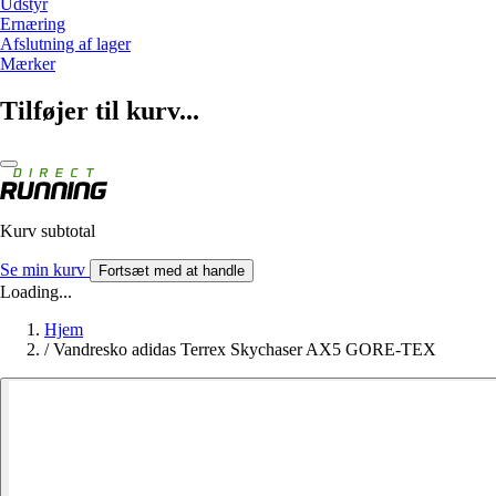
Udstyr
Ernæring
Afslutning af lager
Mærker
Tilføjer til kurv...
Kurv subtotal
Se min kurv
Fortsæt med at handle
Loading...
Hjem
/
Vandresko adidas Terrex Skychaser AX5 GORE-TEX