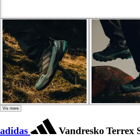
Vis mere
adidas
Vandresko Terrex