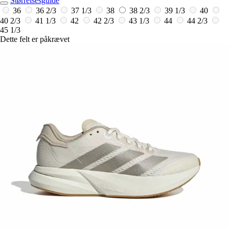
Størrelsesguide
36
36 2/3
37 1/3
38
38 2/3
39 1/3
40
40 2/3
41 1/3
42
42 2/3
43 1/3
44
44 2/3
45 1/3
Dette felt er påkrævet