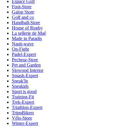
Espace Golf
Foot-Store
Galop Store
Golf and co
Handball-Store
House of Rugby
La sellerie de Maé
Made in Paradis
Nauti-wave
On-Fight
Padel-Expert
Pecheur-Store
Pet and Garden
Slowood Interior
Smash-Expert
Sneak'In
Sneakids
Sport is good
Training-Fit
Trek-Expert
Triathlon-Expert
TripnBikers
Vélo-Store
Winter-Expert