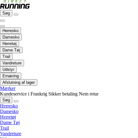
Søg
Herresko
Damesko
Herretøj
Dame Tøj
Trail
Vandreture
Udstyr
Ernæring
Afslutning af lager
Mærker
Kundeservice i Frankrig
Sikker betaling
Nem retur
Søg
Herresko
Damesko
Herretøj
Dame Tøj
Trail
Vandreture