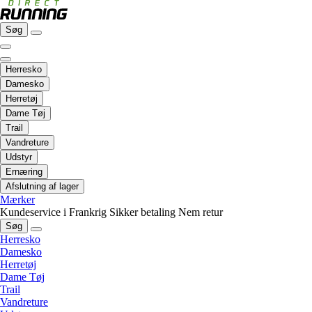
Søg
Herresko
Damesko
Herretøj
Dame Tøj
Trail
Vandreture
Udstyr
Ernæring
Afslutning af lager
Mærker
Kundeservice i Frankrig
Sikker betaling
Nem retur
Søg
Herresko
Damesko
Herretøj
Dame Tøj
Trail
Vandreture