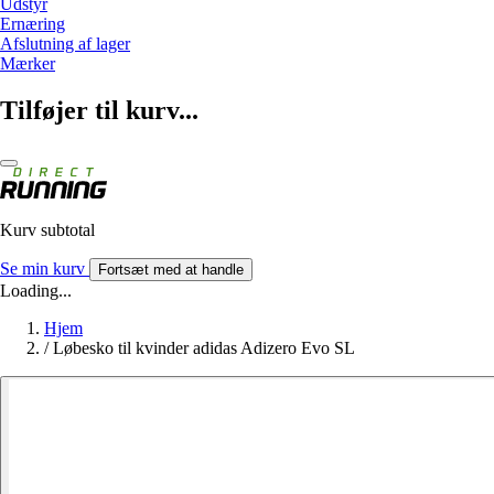
Udstyr
Ernæring
Afslutning af lager
Mærker
Tilføjer til kurv...
Kurv subtotal
Se min kurv
Fortsæt med at handle
Loading...
Hjem
/
Løbesko til kvinder adidas Adizero Evo SL