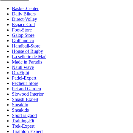
Basket-Center
Daily Bikers
Direct-Volley
Espace Golf
Foot-Store
Galop Store
Golf and co
Handball-Store
House of Rugby
La sellerie de Maé
Made in Paradis
Nauti-wave
On-Fight
Padel-Expert
Pecheur-Store
Pet and Garden
Slowood Interior
Smash-Expert
Sneak'In
Sneakids
Sport is good
Training-Fit
Trek-Expert
Triathlon-Expert