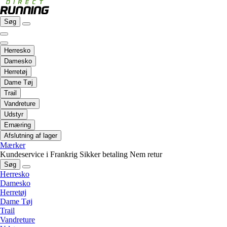
Søg
Herresko
Damesko
Herretøj
Dame Tøj
Trail
Vandreture
Udstyr
Ernæring
Afslutning af lager
Mærker
Kundeservice i Frankrig
Sikker betaling
Nem retur
Søg
Herresko
Damesko
Herretøj
Dame Tøj
Trail
Vandreture