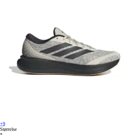
+9
Størrelse
*