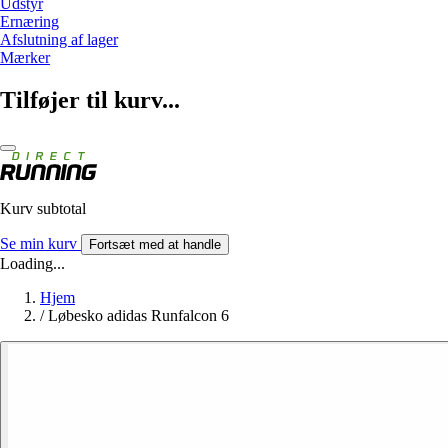
Udstyr
Ernæring
Afslutning af lager
Mærker
Tilføjer til kurv...
Kurv subtotal
Se min kurv
Fortsæt med at handle
Loading...
Hjem
/
Løbesko adidas Runfalcon 6