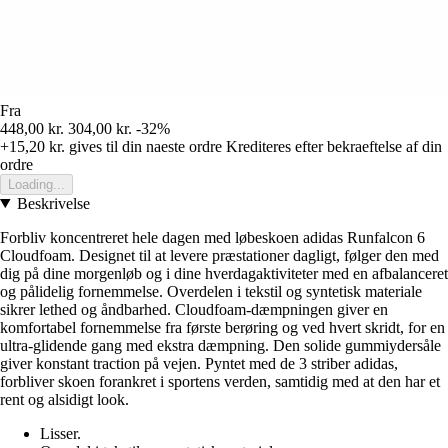
Fra
448,00 kr.
304,00 kr.
-32%
+15,20 kr.
gives til din naeste ordre
Krediteres efter bekraeftelse af din
ordre
Loading...
Beskrivelse
Forbliv koncentreret hele dagen med løbeskoen adidas Runfalcon 6
Cloudfoam. Designet til at levere præstationer dagligt, følger den med
dig på dine morgenløb og i dine hverdagaktiviteter med en afbalanceret
og pålidelig fornemmelse. Overdelen i tekstil og syntetisk materiale
sikrer lethed og åndbarhed. Cloudfoam-dæmpningen giver en
komfortabel fornemmelse fra første berøring og ved hvert skridt, for en
ultra-glidende gang med ekstra dæmpning. Den solide gummiydersåle
giver konstant traction på vejen. Pyntet med de 3 striber adidas,
forbliver skoen forankret i sportens verden, samtidig med at den har et
rent og alsidigt look.
Lisser.