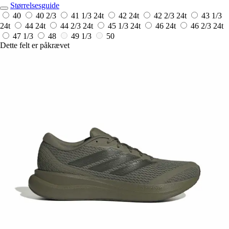
Størrelsesguide
40
40 2/3
41 1/3
24t
42
24t
42 2/3
24t
43 1/3
24t
44
24t
44 2/3
24t
45 1/3
24t
46
24t
46 2/3
24t
47 1/3
48
49 1/3
50
Dette felt er påkrævet