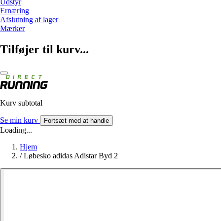
Udstyr
Ernæring
Afslutning af lager
Mærker
Tilføjer til kurv...
Kurv subtotal
Se min kurv
Fortsæt med at handle
Loading...
Hjem
/
Løbesko adidas Adistar Byd 2