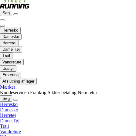
Søg
Herresko
Damesko
Herretøj
Dame Tøj
Trail
Vandreture
Udstyr
Ernæring
Afslutning af lager
Mærker
Kundeservice i Frankrig
Sikker betaling
Nem retur
Søg
Herresko
Damesko
Herretøj
Dame Tøj
Trail
Vandreture