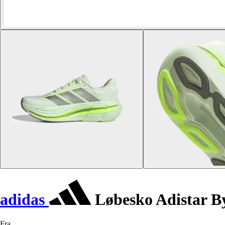
adidas
Løbesko Adistar B
Fra