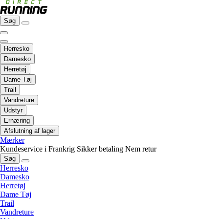
Søg
Herresko
Damesko
Herretøj
Dame Tøj
Trail
Vandreture
Udstyr
Ernæring
Afslutning af lager
Mærker
Kundeservice i Frankrig
Sikker betaling
Nem retur
Søg
Herresko
Damesko
Herretøj
Dame Tøj
Trail
Vandreture