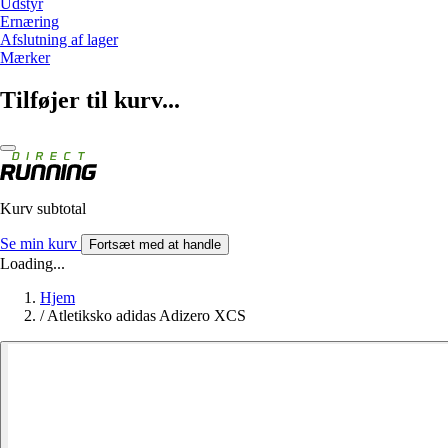
Udstyr
Ernæring
Afslutning af lager
Mærker
Tilføjer til kurv...
Kurv subtotal
Se min kurv
Fortsæt med at handle
Loading...
Hjem
/
Atletiksko adidas Adizero XCS