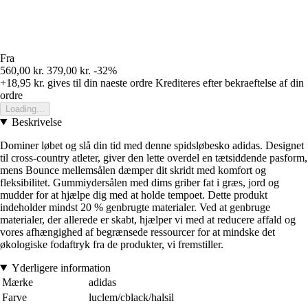
Fra
560,00 kr.
379,00 kr.
-32%
+18,95 kr.
gives til din naeste ordre
Krediteres efter bekraeftelse af din
ordre
Loading...
Beskrivelse
Dominer løbet og slå din tid med denne spidsløbesko adidas. Designet
til cross-country atleter, giver den lette overdel en tætsiddende pasform,
mens Bounce mellemsålen dæmper dit skridt med komfort og
fleksibilitet. Gummiydersålen med dims griber fat i græs, jord og
mudder for at hjælpe dig med at holde tempoet. Dette produkt
indeholder mindst 20 % genbrugte materialer. Ved at genbruge
materialer, der allerede er skabt, hjælper vi med at reducere affald og
vores afhængighed af begrænsede ressourcer for at mindske det
økologiske fodaftryk fra de produkter, vi fremstiller.
Yderligere information
Mærke
adidas
Farve
luclem/cblack/halsil