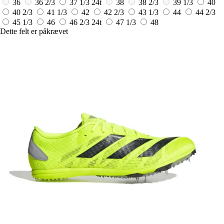
36
36 2/3
37 1/3
24t
38
38 2/3
39 1/3
40
40 2/3
41 1/3
42
42 2/3
43 1/3
44
44 2/3
45 1/3
46
46 2/3
24t
47 1/3
48
Dette felt er påkrævet