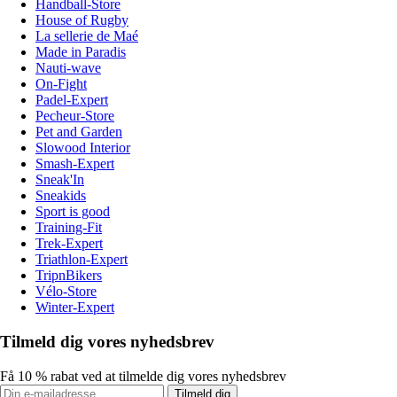
Handball-Store
House of Rugby
La sellerie de Maé
Made in Paradis
Nauti-wave
On-Fight
Padel-Expert
Pecheur-Store
Pet and Garden
Slowood Interior
Smash-Expert
Sneak'In
Sneakids
Sport is good
Training-Fit
Trek-Expert
Triathlon-Expert
TripnBikers
Vélo-Store
Winter-Expert
Tilmeld dig vores nyhedsbrev
Få 10 % rabat ved at tilmelde dig vores nyhedsbrev
Tilmeld dig