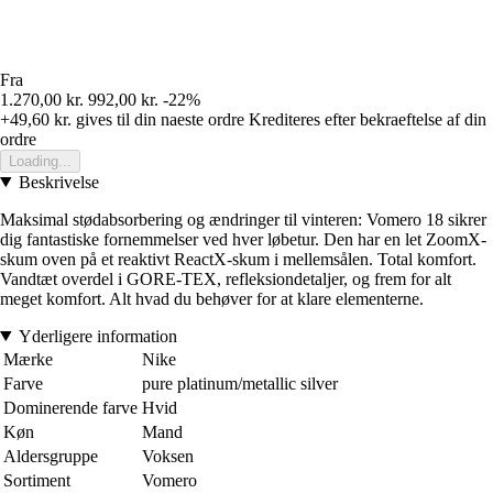
Fra
1.270,00 kr.
992,00 kr.
-22%
+49,60 kr.
gives til din naeste ordre
Krediteres efter bekraeftelse af din
ordre
Loading...
Beskrivelse
Maksimal stødabsorbering og ændringer til vinteren: Vomero 18 sikrer
dig fantastiske fornemmelser ved hver løbetur. Den har en let ZoomX-
skum oven på et reaktivt ReactX-skum i mellemsålen. Total komfort.
Vandtæt overdel i GORE-TEX, refleksiondetaljer, og frem for alt
meget komfort. Alt hvad du behøver for at klare elementerne.
Yderligere information
Mærke
Nike
Farve
pure platinum/metallic silver
Dominerende farve
Hvid
Køn
Mand
Aldersgruppe
Voksen
Sortiment
Vomero