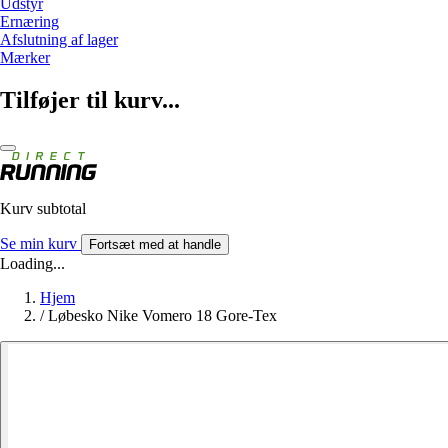
Udstyr
Ernæring
Afslutning af lager
Mærker
Tilføjer til kurv...
Kurv subtotal
Se min kurv
Fortsæt med at handle
Loading...
Hjem
/
Løbesko Nike Vomero 18 Gore-Tex