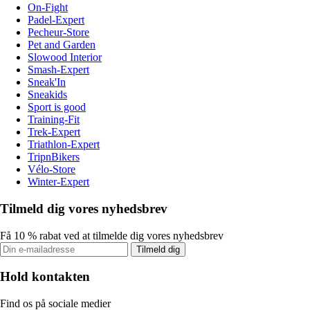
On-Fight
Padel-Expert
Pecheur-Store
Pet and Garden
Slowood Interior
Smash-Expert
Sneak'In
Sneakids
Sport is good
Training-Fit
Trek-Expert
Triathlon-Expert
TripnBikers
Vélo-Store
Winter-Expert
Tilmeld dig vores nyhedsbrev
Få 10 % rabat ved at tilmelde dig vores nyhedsbrev
Tilmeld dig
Hold kontakten
Find os på sociale medier