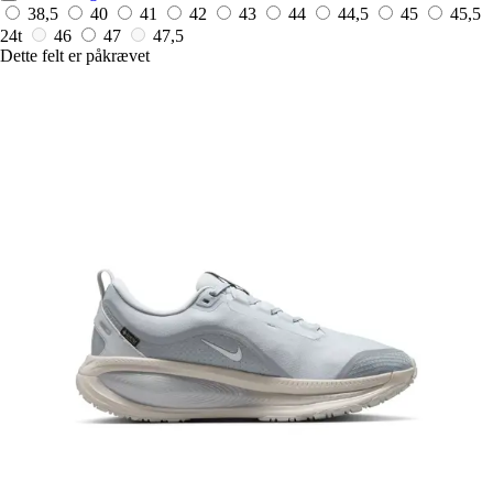
38,5
40
41
42
43
44
44,5
45
45,5
24t
46
47
47,5
Dette felt er påkrævet