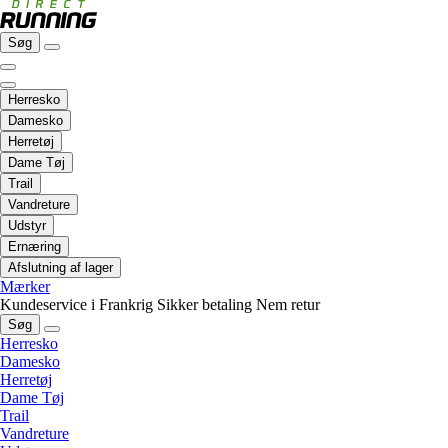
Søg
Herresko
Damesko
Herretøj
Dame Tøj
Trail
Vandreture
Udstyr
Ernæring
Afslutning af lager
Mærker
Kundeservice i Frankrig
Sikker betaling
Nem retur
Søg
Herresko
Damesko
Herretøj
Dame Tøj
Trail
Vandreture