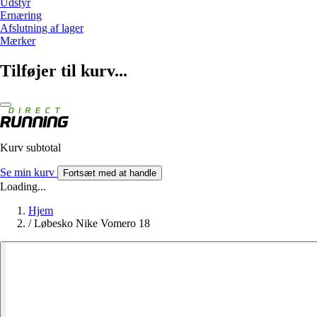
Udstyr
Ernæring
Afslutning af lager
Mærker
Tilføjer til kurv...
Kurv subtotal
Se min kurv
Fortsæt med at handle
Loading...
Hjem
/
Løbesko Nike Vomero 18