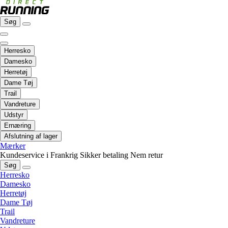
Søg
Herresko
Damesko
Herretøj
Dame Tøj
Trail
Vandreture
Udstyr
Ernæring
Afslutning af lager
Mærker
Kundeservice i Frankrig
Sikker betaling
Nem retur
Søg
Herresko
Damesko
Herretøj
Dame Tøj
Trail
Vandreture