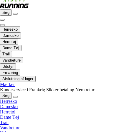
Søg
Herresko
Damesko
Herretøj
Dame Tøj
Trail
Vandreture
Udstyr
Ernæring
Afslutning af lager
Mærker
Kundeservice i Frankrig
Sikker betaling
Nem retur
Søg
Herresko
Damesko
Herretøj
Dame Tøj
Trail
Vandreture