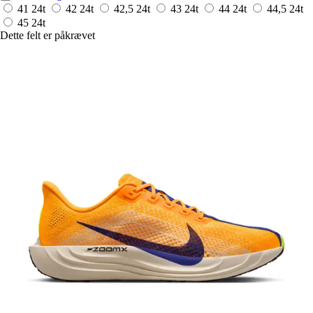
41
24t
42
24t
42,5
24t
43
24t
44
24t
44,5
24t
45
24t
Dette felt er påkrævet