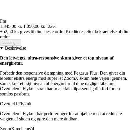
Fra
1.345,00 kr.
1.050,00 kr.
-22%
+52,50 kr.
gives til din naeste ordre
Krediteres efter bekraeftelse af din
ordre
Loading...
Beskrivelse
Den letvægts, ultra-responsive skum giver et top niveau af
energiretur.
Forbedr den responsive dæmpning med Pegasus Plus. Den giver din
løbetur ekstra energi med super let ZoomX skum hele vejen igennem,
som sikrer et højt niveau af energiretur til dine daglige løbeture.
Overdelen i Flyknit strækbart materiale tilpasser sig din fod for en
sømløs pasform.
Overdel i Flyknit
Overdelen i Flyknit har perforeringer for at hjælpe med at reducere
vægten af skoen og gøre den mere åndbar.
ZoomX mellemsål