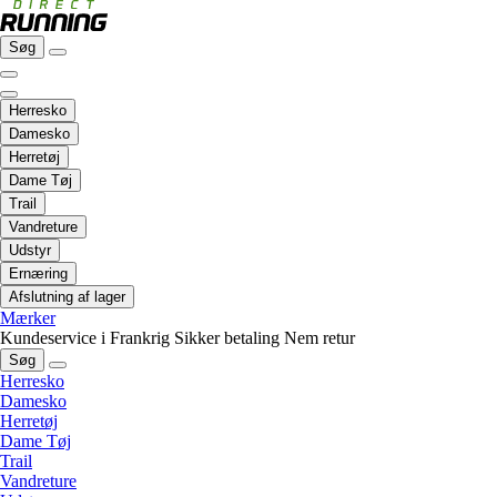
Søg
Herresko
Damesko
Herretøj
Dame Tøj
Trail
Vandreture
Udstyr
Ernæring
Afslutning af lager
Mærker
Kundeservice i Frankrig
Sikker betaling
Nem retur
Søg
Herresko
Damesko
Herretøj
Dame Tøj
Trail
Vandreture