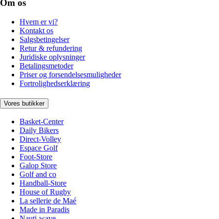
Om os
Hvem er vi?
Kontakt os
Salgsbetingelser
Retur & refundering
Juridiske oplysninger
Betalingsmetoder
Priser og forsendelsesmuligheder
Fortrolighedserklæring
Vores butikker
Basket-Center
Daily Bikers
Direct-Volley
Espace Golf
Foot-Store
Galop Store
Golf and co
Handball-Store
House of Rugby
La sellerie de Maé
Made in Paradis
Nauti-wave