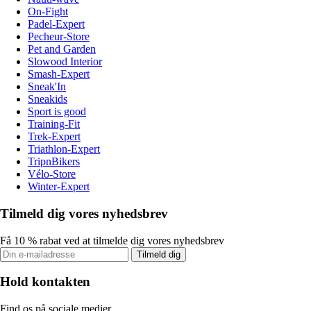
On-Fight
Padel-Expert
Pecheur-Store
Pet and Garden
Slowood Interior
Smash-Expert
Sneak'In
Sneakids
Sport is good
Training-Fit
Trek-Expert
Triathlon-Expert
TripnBikers
Vélo-Store
Winter-Expert
Tilmeld dig vores nyhedsbrev
Få 10 % rabat ved at tilmelde dig vores nyhedsbrev
Tilmeld dig
Hold kontakten
Find os på sociale medier