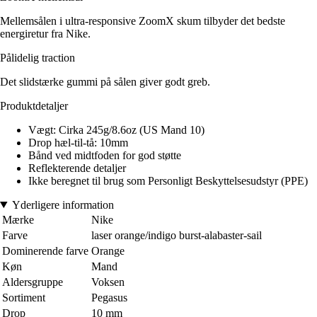
Mellemsålen i ultra-responsive ZoomX skum tilbyder det bedste
energiretur fra Nike.
Pålidelig traction
Det slidstærke gummi på sålen giver godt greb.
Produktdetaljer
Vægt: Cirka 245g/8.6oz (US Mand 10)
Drop hæl-til-tå: 10mm
Bånd ved midtfoden for god støtte
Reflekterende detaljer
Ikke beregnet til brug som Personligt Beskyttelsesudstyr (PPE)
Yderligere information
Mærke
Nike
Farve
laser orange/indigo burst-alabaster-sail
Dominerende farve
Orange
Køn
Mand
Aldersgruppe
Voksen
Sortiment
Pegasus
Drop
10 mm