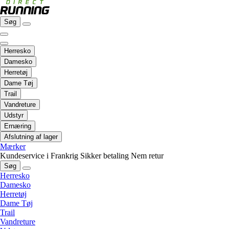
Søg
Herresko
Damesko
Herretøj
Dame Tøj
Trail
Vandreture
Udstyr
Ernæring
Afslutning af lager
Mærker
Kundeservice i Frankrig
Sikker betaling
Nem retur
Søg
Herresko
Damesko
Herretøj
Dame Tøj
Trail
Vandreture