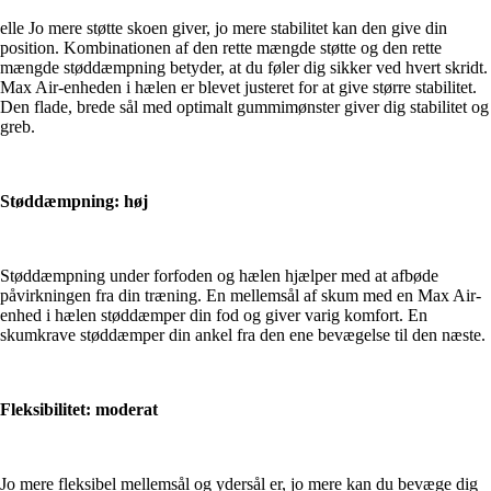
elle Jo mere støtte skoen giver, jo mere stabilitet kan den give din
position. Kombinationen af den rette mængde støtte og den rette
mængde støddæmpning betyder, at du føler dig sikker ved hvert skridt.
Max Air-enheden i hælen er blevet justeret for at give større stabilitet.
Den flade, brede sål med optimalt gummimønster giver dig stabilitet og
greb.
Støddæmpning: høj
Støddæmpning under forfoden og hælen hjælper med at afbøde
påvirkningen fra din træning. En mellemsål af skum med en Max Air-
enhed i hælen støddæmper din fod og giver varig komfort. En
skumkrave støddæmper din ankel fra den ene bevægelse til den næste.
Fleksibilitet: moderat
Jo mere fleksibel mellemsål og ydersål er, jo mere kan du bevæge dig