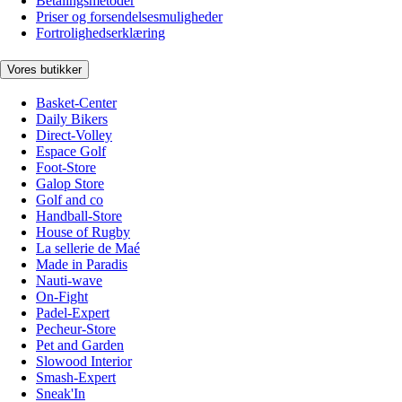
Betalingsmetoder
Priser og forsendelsesmuligheder
Fortrolighedserklæring
Vores butikker
Basket-Center
Daily Bikers
Direct-Volley
Espace Golf
Foot-Store
Galop Store
Golf and co
Handball-Store
House of Rugby
La sellerie de Maé
Made in Paradis
Nauti-wave
On-Fight
Padel-Expert
Pecheur-Store
Pet and Garden
Slowood Interior
Smash-Expert
Sneak'In