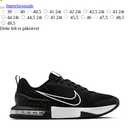
*
Størrelsesguide
39
40
40,5
41
24t
42
24t
42,5
24t
43
24t
44
24t
44,5
24t
45
24t
45,5
46
47,5
48,5
49,5
Dette felt er påkrævet