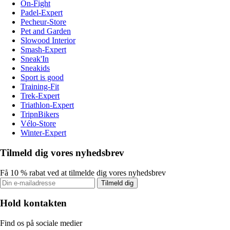
On-Fight
Padel-Expert
Pecheur-Store
Pet and Garden
Slowood Interior
Smash-Expert
Sneak'In
Sneakids
Sport is good
Training-Fit
Trek-Expert
Triathlon-Expert
TripnBikers
Vélo-Store
Winter-Expert
Tilmeld dig vores nyhedsbrev
Få 10 % rabat ved at tilmelde dig vores nyhedsbrev
Tilmeld dig
Hold kontakten
Find os på sociale medier