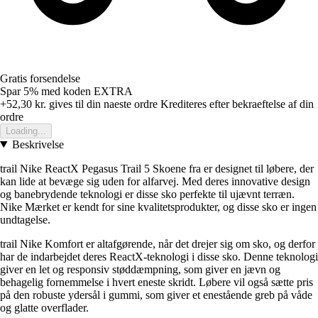
Gratis forsendelse
Spar 5%
med koden
EXTRA
+52,30 kr.
gives til din naeste ordre
Krediteres efter bekraeftelse af din
ordre
Loading...
Beskrivelse
trail Nike ReactX Pegasus Trail 5 Skoene fra er designet til løbere, der
kan lide at bevæge sig uden for alfarvej. Med deres innovative design
og banebrydende teknologi er disse sko perfekte til ujævnt terræn.
Nike Mærket er kendt for sine kvalitetsprodukter, og disse sko er ingen
undtagelse.
trail Nike Komfort er altafgørende, når det drejer sig om sko, og derfor
har de indarbejdet deres ReactX-teknologi i disse sko. Denne teknologi
giver en let og responsiv støddæmpning, som giver en jævn og
behagelig fornemmelse i hvert eneste skridt. Løbere vil også sætte pris
på den robuste ydersål i gummi, som giver et enestående greb på våde
og glatte overflader.