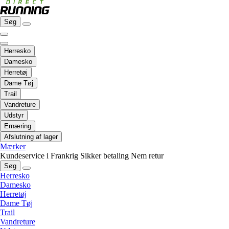
Søg
Herresko
Damesko
Herretøj
Dame Tøj
Trail
Vandreture
Udstyr
Ernæring
Afslutning af lager
Mærker
Kundeservice i Frankrig
Sikker betaling
Nem retur
Søg
Herresko
Damesko
Herretøj
Dame Tøj
Trail
Vandreture