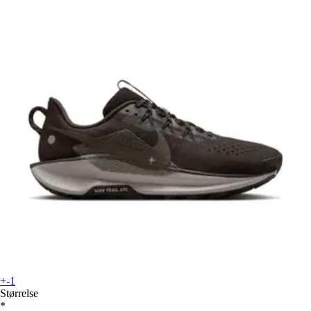
+-1
Størrelse
*