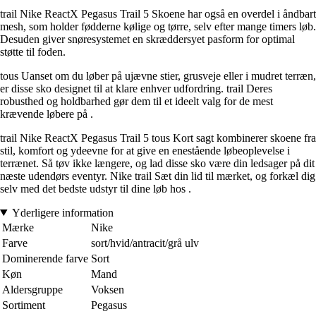
trail Nike ReactX Pegasus Trail 5 Skoene har også en overdel i åndbart
mesh, som holder fødderne kølige og tørre, selv efter mange timers løb.
Desuden giver snøresystemet en skræddersyet pasform for optimal
støtte til foden.
tous Uanset om du løber på ujævne stier, grusveje eller i mudret terræn,
er disse sko designet til at klare enhver udfordring. trail Deres
robusthed og holdbarhed gør dem til et ideelt valg for de mest
krævende løbere på .
trail Nike ReactX Pegasus Trail 5 tous Kort sagt kombinerer skoene fra
stil, komfort og ydeevne for at give en enestående løbeoplevelse i
terrænet. Så tøv ikke længere, og lad disse sko være din ledsager på dit
næste udendørs eventyr. Nike trail Sæt din lid til mærket, og forkæl dig
selv med det bedste udstyr til dine løb hos .
Yderligere information
Mærke
Nike
Farve
sort/hvid/antracit/grå ulv
Dominerende farve
Sort
Køn
Mand
Aldersgruppe
Voksen
Sortiment
Pegasus