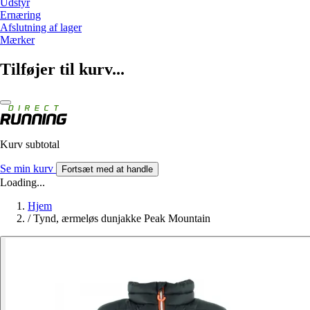
Udstyr
Ernæring
Afslutning af lager
Mærker
Tilføjer til kurv...
Kurv subtotal
Se min kurv
Fortsæt med at handle
Loading...
Hjem
/
Tynd, ærmeløs dunjakke Peak Mountain