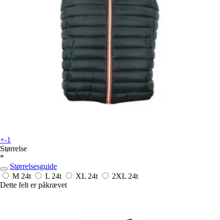
+-1
Størrelse
*
Størrelsesguide
M
24t
L
24t
XL
24t
2XL
24t
Dette felt er påkrævet