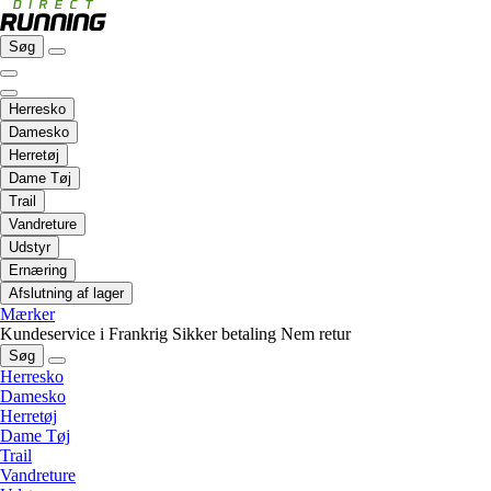
Søg
Herresko
Damesko
Herretøj
Dame Tøj
Trail
Vandreture
Udstyr
Ernæring
Afslutning af lager
Mærker
Kundeservice i Frankrig
Sikker betaling
Nem retur
Søg
Herresko
Damesko
Herretøj
Dame Tøj
Trail
Vandreture