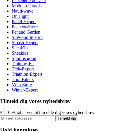
La sellerie de Maé
Made in Paradis
Nauti-wave
On-Fight
Padel-Expert
Pecheur-Store
Pet and Garden
Slowood Interior
Smash-Expert
Sneak'In
Sneakids
Sport is good
Training-Fit
Trek-Expert
Triathlon-Expert
TripnBikers
Vélo-Store
Winter-Expert
Tilmeld dig vores nyhedsbrev
Få 10 % rabat ved at tilmelde dig vores nyhedsbrev
Tilmeld dig
Hold kontakten