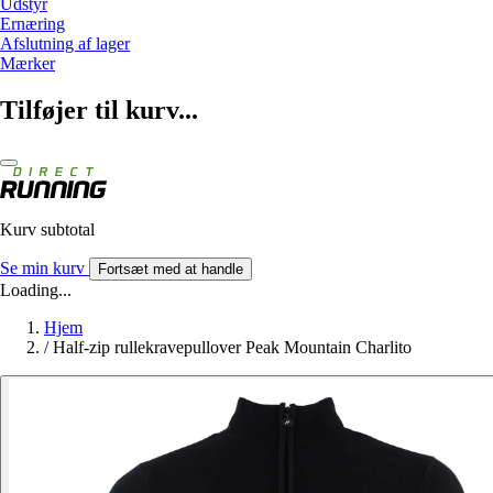
Udstyr
Ernæring
Afslutning af lager
Mærker
Tilføjer til kurv...
Kurv subtotal
Se min kurv
Fortsæt med at handle
Loading...
Hjem
/
Half-zip rullekravepullover Peak Mountain Charlito