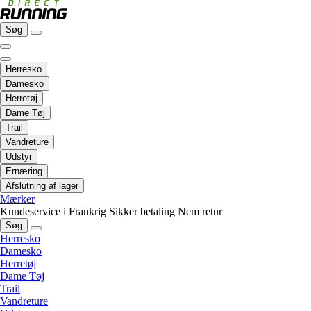
Søg
Herresko
Damesko
Herretøj
Dame Tøj
Trail
Vandreture
Udstyr
Ernæring
Afslutning af lager
Mærker
Kundeservice i Frankrig
Sikker betaling
Nem retur
Søg
Herresko
Damesko
Herretøj
Dame Tøj
Trail
Vandreture