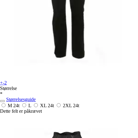
+-2
Størrelse
*
Størrelsesguide
M
24t
L
XL
24t
2XL
24t
Dette felt er påkrævet