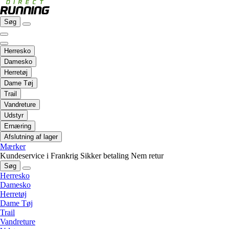
Søg
Herresko
Damesko
Herretøj
Dame Tøj
Trail
Vandreture
Udstyr
Ernæring
Afslutning af lager
Mærker
Kundeservice i Frankrig
Sikker betaling
Nem retur
Søg
Herresko
Damesko
Herretøj
Dame Tøj
Trail
Vandreture