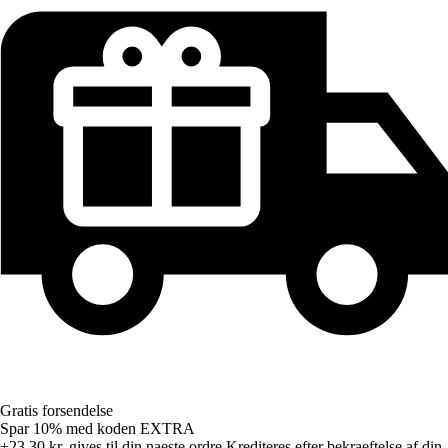
Gratis forsendelse
Spar 10%
med koden
EXTRA
+23,30 kr.
gives til din naeste ordre
Krediteres efter bekraeftelse af din