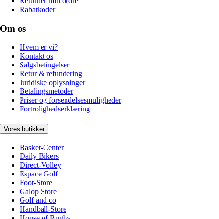
Returnér min ordre
Rabatkoder
Om os
Hvem er vi?
Kontakt os
Salgsbetingelser
Retur & refundering
Juridiske oplysninger
Betalingsmetoder
Priser og forsendelsesmuligheder
Fortrolighedserklæring
Vores butikker
Basket-Center
Daily Bikers
Direct-Volley
Espace Golf
Foot-Store
Galop Store
Golf and co
Handball-Store
House of Rugby