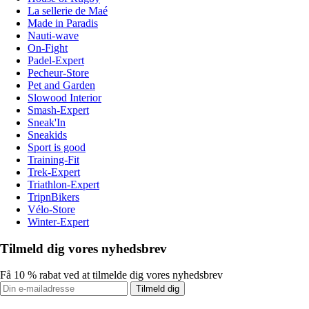
La sellerie de Maé
Made in Paradis
Nauti-wave
On-Fight
Padel-Expert
Pecheur-Store
Pet and Garden
Slowood Interior
Smash-Expert
Sneak'In
Sneakids
Sport is good
Training-Fit
Trek-Expert
Triathlon-Expert
TripnBikers
Vélo-Store
Winter-Expert
Tilmeld dig vores nyhedsbrev
Få 10 % rabat ved at tilmelde dig vores nyhedsbrev
Tilmeld dig