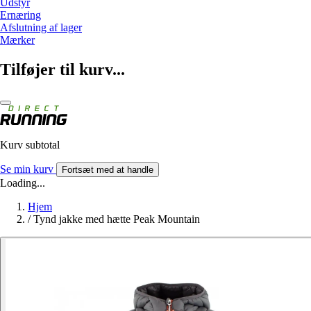
Udstyr
Ernæring
Afslutning af lager
Mærker
Tilføjer til kurv...
Kurv subtotal
Se min kurv
Fortsæt med at handle
Loading...
Hjem
/
Tynd jakke med hætte Peak Mountain