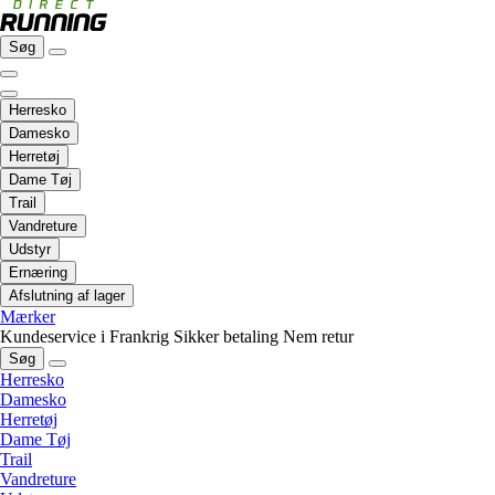
Søg
Herresko
Damesko
Herretøj
Dame Tøj
Trail
Vandreture
Udstyr
Ernæring
Afslutning af lager
Mærker
Kundeservice i Frankrig
Sikker betaling
Nem retur
Søg
Herresko
Damesko
Herretøj
Dame Tøj
Trail
Vandreture