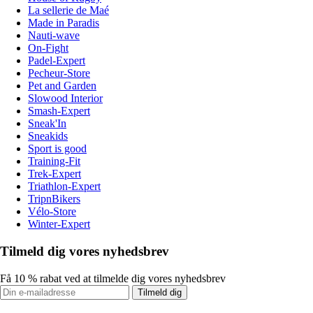
La sellerie de Maé
Made in Paradis
Nauti-wave
On-Fight
Padel-Expert
Pecheur-Store
Pet and Garden
Slowood Interior
Smash-Expert
Sneak'In
Sneakids
Sport is good
Training-Fit
Trek-Expert
Triathlon-Expert
TripnBikers
Vélo-Store
Winter-Expert
Tilmeld dig vores nyhedsbrev
Få 10 % rabat ved at tilmelde dig vores nyhedsbrev
Tilmeld dig