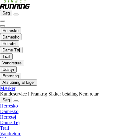
Søg
Herresko
Damesko
Herretøj
Dame Tøj
Trail
Vandreture
Udstyr
Ernæring
Afslutning af lager
Mærker
Kundeservice i Frankrig
Sikker betaling
Nem retur
Søg
Herresko
Damesko
Herretøj
Dame Tøj
Trail
Vandreture