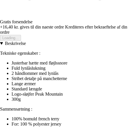
Gratis forsendelse
+16,40 kr.
gives til din naeste ordre
Krediteres efter bekraeftelse af din
ordre
Loading...
Beskrivelse
Tekniske egenskaber :
Justerbar hætte med fløjlssnore
Fuld lynlåslukning
2 håndlommer med lynlås
Stribet detalje på manchetterne
Lange ærmer
Standard længde
Logo-sløjfer Peak Mountain
300g
Sammensætning :
100% bomuld french terry
For: 100 % polyester jersey