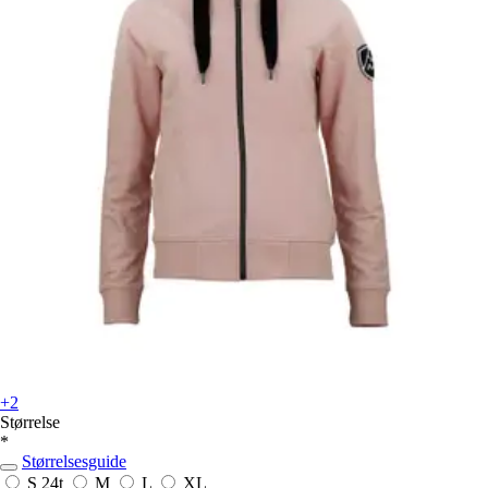
+2
Størrelse
*
Størrelsesguide
S
24t
M
L
XL