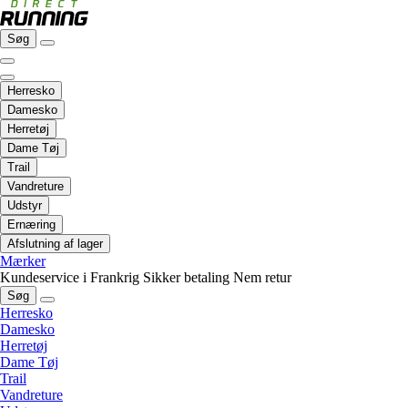
Søg
Herresko
Damesko
Herretøj
Dame Tøj
Trail
Vandreture
Udstyr
Ernæring
Afslutning af lager
Mærker
Kundeservice i Frankrig
Sikker betaling
Nem retur
Søg
Herresko
Damesko
Herretøj
Dame Tøj
Trail
Vandreture