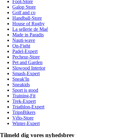
Foot-Store
Galop Store
Golf and co
Handball-Store
House of Rugby
La sellerie de Maé
Made in Paradis
Nauti-wave
On-Fight
Padel-Expert
Pecheur-Store
Pet and Garden
Slowood Interior
Smash-Expert
Sneak'In
Sneakids
Sport is good
Training-Fit
Trek-Expert
Triathlon-Expert
TripnBikers
Vélo-Store
Winter-Expert
Tilmeld dig vores nyhedsbrev