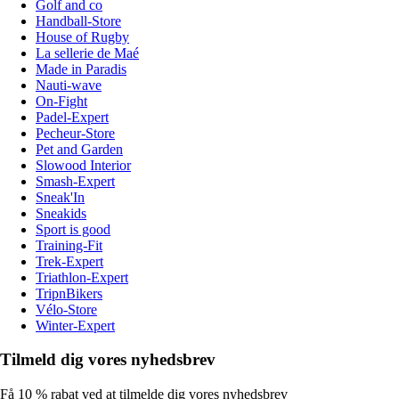
Golf and co
Handball-Store
House of Rugby
La sellerie de Maé
Made in Paradis
Nauti-wave
On-Fight
Padel-Expert
Pecheur-Store
Pet and Garden
Slowood Interior
Smash-Expert
Sneak'In
Sneakids
Sport is good
Training-Fit
Trek-Expert
Triathlon-Expert
TripnBikers
Vélo-Store
Winter-Expert
Tilmeld dig vores nyhedsbrev
Få 10 % rabat ved at tilmelde dig vores nyhedsbrev