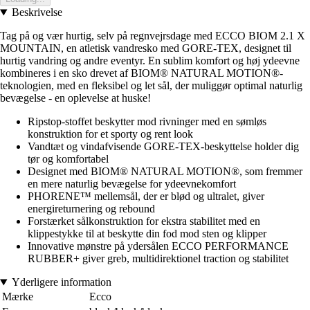
Beskrivelse
Tag på og vær hurtig, selv på regnvejrsdage med ECCO BIOM 2.1 X
MOUNTAIN, en atletisk vandresko med GORE-TEX, designet til
hurtig vandring og andre eventyr. En sublim komfort og høj ydeevne
kombineres i en sko drevet af BIOM® NATURAL MOTION®-
teknologien, med en fleksibel og let sål, der muliggør optimal naturlig
bevægelse - en oplevelse at huske!
Ripstop-stoffet beskytter mod rivninger med en sømløs
konstruktion for et sporty og rent look
Vandtæt og vindafvisende GORE-TEX-beskyttelse holder dig
tør og komfortabel
Designet med BIOM® NATURAL MOTION®, som fremmer
en mere naturlig bevægelse for ydeevnekomfort
PHORENE™ mellemsål, der er blød og ultralet, giver
energireturnering og rebound
Forstærket sålkonstruktion for ekstra stabilitet med en
klippestykke til at beskytte din fod mod sten og klipper
Innovative mønstre på ydersålen ECCO PERFORMANCE
RUBBER+ giver greb, multidirektionel traction og stabilitet
Yderligere information
Mærke
Ecco