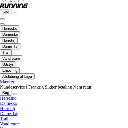
Søg
Herresko
Damesko
Herretøj
Dame Tøj
Trail
Vandreture
Udstyr
Ernæring
Afslutning af lager
Mærker
Kundeservice i Frankrig
Sikker betaling
Nem retur
Søg
Herresko
Damesko
Herretøj
Dame Tøj
Trail
Vandreture