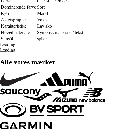
Farve
black/black/black
Dominerende farve
Sort
Køn
Mand
Aldersgruppe
Voksen
Karakteristisk
Lav sko
Hovedmateriale
Syntetisk materiale / tekstil
Skosål
spikes
Loading...
Loading...
Alle vores mærker