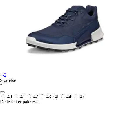
+-2
Størrelse
*
40
41
42
43
24t
44
45
Dette felt er påkrævet