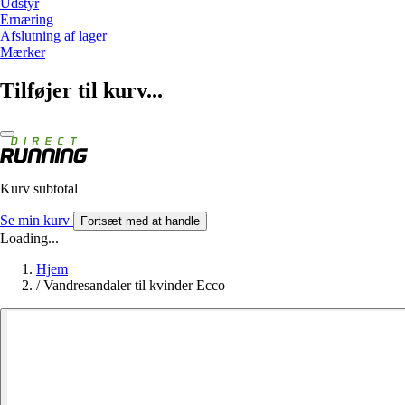
Udstyr
Ernæring
Afslutning af lager
Mærker
Tilføjer til kurv...
Kurv subtotal
Se min kurv
Fortsæt med at handle
Loading...
Hjem
/
Vandresandaler til kvinder Ecco