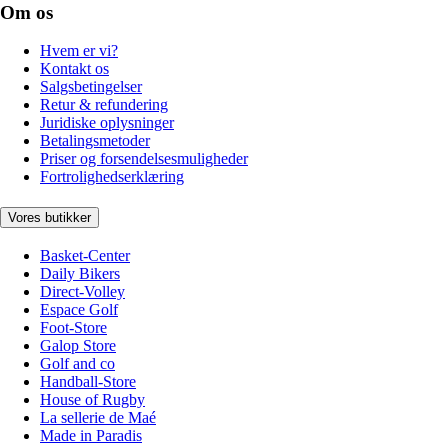
Om os
Hvem er vi?
Kontakt os
Salgsbetingelser
Retur & refundering
Juridiske oplysninger
Betalingsmetoder
Priser og forsendelsesmuligheder
Fortrolighedserklæring
Vores butikker
Basket-Center
Daily Bikers
Direct-Volley
Espace Golf
Foot-Store
Galop Store
Golf and co
Handball-Store
House of Rugby
La sellerie de Maé
Made in Paradis