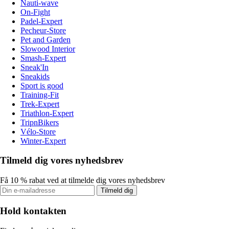
Nauti-wave
On-Fight
Padel-Expert
Pecheur-Store
Pet and Garden
Slowood Interior
Smash-Expert
Sneak'In
Sneakids
Sport is good
Training-Fit
Trek-Expert
Triathlon-Expert
TripnBikers
Vélo-Store
Winter-Expert
Tilmeld dig vores nyhedsbrev
Få 10 % rabat ved at tilmelde dig vores nyhedsbrev
Tilmeld dig
Hold kontakten