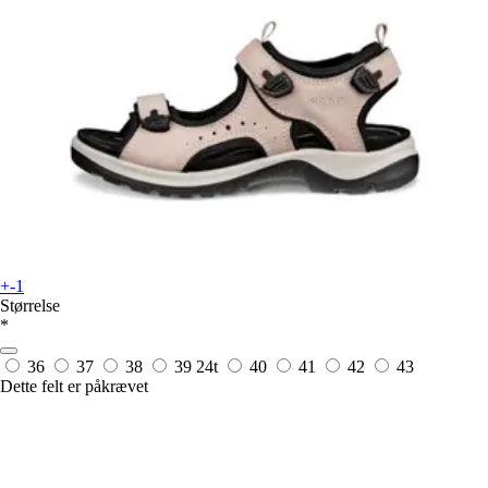
+-1
Størrelse
*
36
37
38
39
24t
40
41
42
43
Dette felt er påkrævet