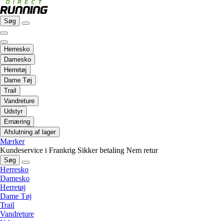
Søg
Herresko
Damesko
Herretøj
Dame Tøj
Trail
Vandreture
Udstyr
Ernæring
Afslutning af lager
Mærker
Kundeservice i Frankrig
Sikker betaling
Nem retur
Søg
Herresko
Damesko
Herretøj
Dame Tøj
Trail
Vandreture