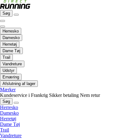
Søg
Herresko
Damesko
Herretøj
Dame Tøj
Trail
Vandreture
Udstyr
Ernæring
Afslutning af lager
Mærker
Kundeservice i Frankrig
Sikker betaling
Nem retur
Søg
Herresko
Damesko
Herretøj
Dame Tøj
Trail
Vandreture