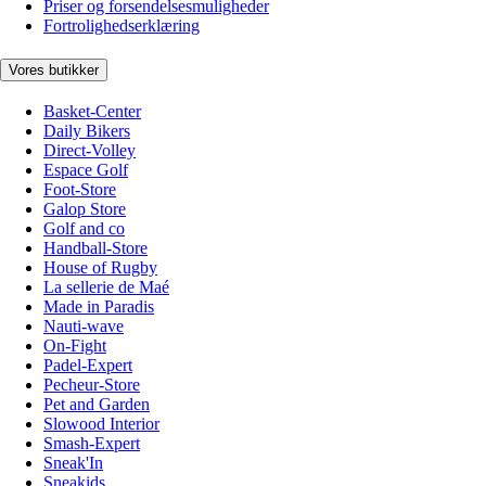
Priser og forsendelsesmuligheder
Fortrolighedserklæring
Vores butikker
Basket-Center
Daily Bikers
Direct-Volley
Espace Golf
Foot-Store
Galop Store
Golf and co
Handball-Store
House of Rugby
La sellerie de Maé
Made in Paradis
Nauti-wave
On-Fight
Padel-Expert
Pecheur-Store
Pet and Garden
Slowood Interior
Smash-Expert
Sneak'In
Sneakids