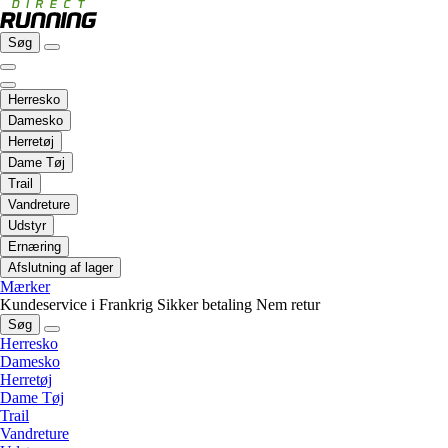
Søg
Herresko
Damesko
Herretøj
Dame Tøj
Trail
Vandreture
Udstyr
Ernæring
Afslutning af lager
Mærker
Kundeservice i Frankrig
Sikker betaling
Nem retur
Søg
Herresko
Damesko
Herretøj
Dame Tøj
Trail
Vandreture