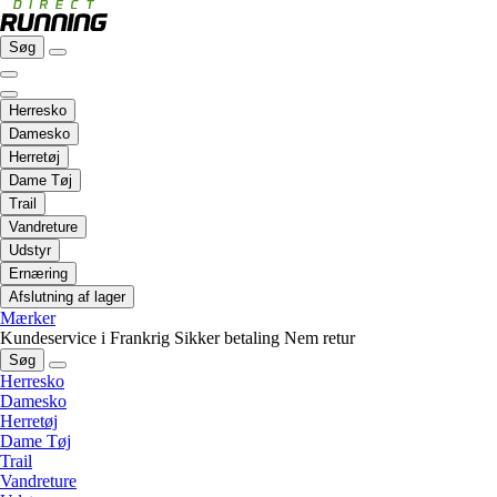
Søg
Herresko
Damesko
Herretøj
Dame Tøj
Trail
Vandreture
Udstyr
Ernæring
Afslutning af lager
Mærker
Kundeservice i Frankrig
Sikker betaling
Nem retur
Søg
Herresko
Damesko
Herretøj
Dame Tøj
Trail
Vandreture