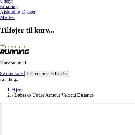
Udstyr
Ernæring
Afslutning af lager
Mærker
Tilføjer til kurv...
Kurv subtotal
Se min kurv
Fortsæt med at handle
Loading...
Hjem
/
Løbesko Under Armour Velociti Distance