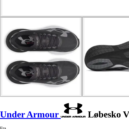
Under Armour
Løbesko Ve
Fra