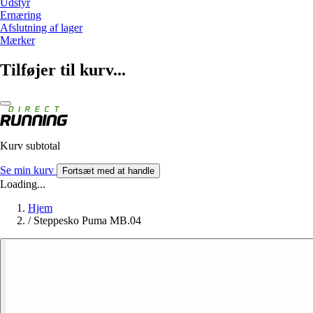
Udstyr
Ernæring
Afslutning af lager
Mærker
Tilføjer til kurv...
Kurv subtotal
Se min kurv
Fortsæt med at handle
Loading...
Hjem
/
Steppesko Puma MB.04