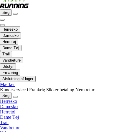
Søg
Herresko
Damesko
Herretøj
Dame Tøj
Trail
Vandreture
Udstyr
Ernæring
Afslutning af lager
Mærker
Kundeservice i Frankrig
Sikker betaling
Nem retur
Søg
Herresko
Damesko
Herretøj
Dame Tøj
Trail
Vandreture