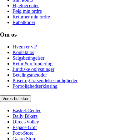
Hjælpecenter
Følg min ordre
Returnér min ordre
Rabatkoder
Om os
Hvem er vi?
Kontakt os
Salgsbetingelser
Retur & refundering
Juridiske oplysninger
Betalingsmetoder
Priser og forsendelsesmuligheder
Fortrolighedserklæring
Vores butikker
Basket-Center
Daily Bikers
Direct-Volley
Espace Golf
Foot-Store
Galop Store