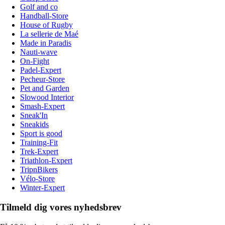
Golf and co
Handball-Store
House of Rugby
La sellerie de Maé
Made in Paradis
Nauti-wave
On-Fight
Padel-Expert
Pecheur-Store
Pet and Garden
Slowood Interior
Smash-Expert
Sneak'In
Sneakids
Sport is good
Training-Fit
Trek-Expert
Triathlon-Expert
TripnBikers
Vélo-Store
Winter-Expert
Tilmeld dig vores nyhedsbrev