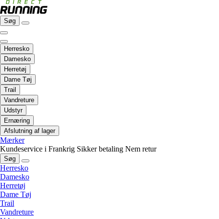
Søg
Herresko
Damesko
Herretøj
Dame Tøj
Trail
Vandreture
Udstyr
Ernæring
Afslutning af lager
Mærker
Kundeservice i Frankrig
Sikker betaling
Nem retur
Søg
Herresko
Damesko
Herretøj
Dame Tøj
Trail
Vandreture