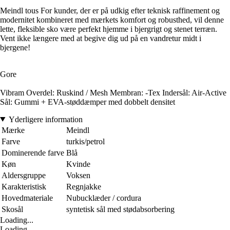
Meindl tous For kunder, der er på udkig efter teknisk raffinement og
modernitet kombineret med mærkets komfort og robusthed, vil denne
lette, fleksible sko være perfekt hjemme i bjergrigt og stenet terræn.
Vent ikke længere med at begive dig ud på en vandretur midt i
bjergene!
Gore
Vibram Overdel: Ruskind / Mesh Membran: -Tex Indersål: Air-Active
Sål: Gummi + EVA-støddæmper med dobbelt densitet
Yderligere information
Mærke
Meindl
Farve
turkis/petrol
Dominerende farve
Blå
Køn
Kvinde
Aldersgruppe
Voksen
Karakteristisk
Regnjakke
Hovedmateriale
Nubucklæder / cordura
Skosål
syntetisk sål med stødabsorbering
Loading...
Loading...