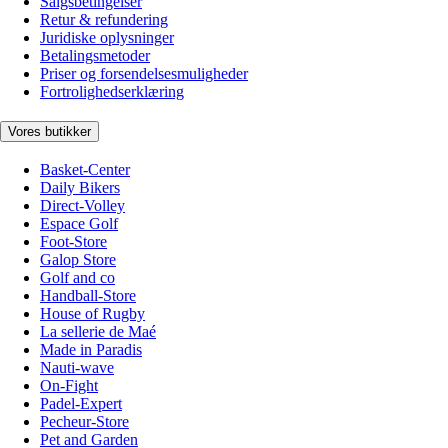
Salgsbetingelser
Retur & refundering
Juridiske oplysninger
Betalingsmetoder
Priser og forsendelsesmuligheder
Fortrolighedserklæring
Vores butikker
Basket-Center
Daily Bikers
Direct-Volley
Espace Golf
Foot-Store
Galop Store
Golf and co
Handball-Store
House of Rugby
La sellerie de Maé
Made in Paradis
Nauti-wave
On-Fight
Padel-Expert
Pecheur-Store
Pet and Garden