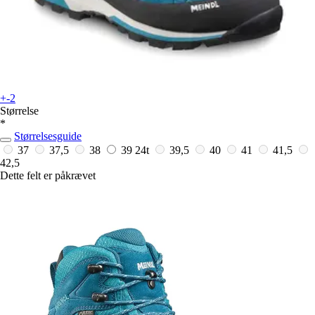
+-2
Størrelse
*
Størrelsesguide
37
37,5
38
39
24t
39,5
40
41
41,5
42,5
Dette felt er påkrævet