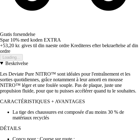
Gratis forsendelse
Spar 10%
med koden
EXTRA
+53,20 kr.
gives til din naeste ordre
Krediteres efter bekraeftelse af din
ordre
Loading...
Beskrivelse
Les Deviate Pure NITRO™ sont idéales pour l'entraînement et les
sorties quotidiennes, grâce notamment à leur amorti en mousse
NITRO™ léger et une foulée souple. Pas de plaque, juste une
propulsion fluide, pour que tu puisses accélérer quand tu le souhaites.
CARACTÉRISTIQUES + AVANTAGES
La tige des chaussures est composée d'au moins 30 % de
matériaux recyclés
DÉTAILS
Conçu pour : Course sur route :