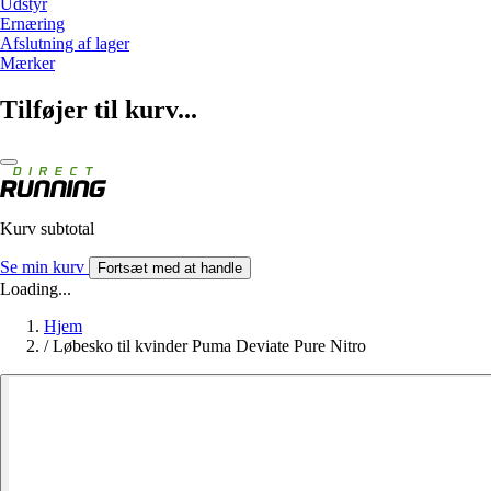
Udstyr
Ernæring
Afslutning af lager
Mærker
Tilføjer til kurv...
Kurv subtotal
Se min kurv
Fortsæt med at handle
Loading...
Hjem
/
Løbesko til kvinder Puma Deviate Pure Nitro