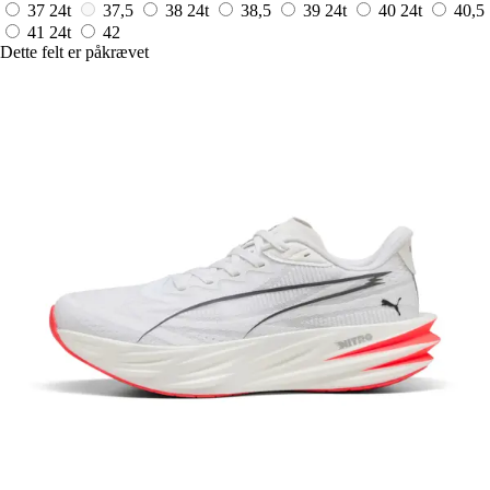
37
24t
37,5
38
24t
38,5
39
24t
40
24t
40,5
41
24t
42
Dette felt er påkrævet