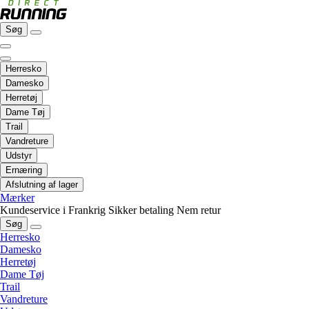
Søg
Herresko
Damesko
Herretøj
Dame Tøj
Trail
Vandreture
Udstyr
Ernæring
Afslutning af lager
Mærker
Kundeservice i Frankrig
Sikker betaling
Nem retur
Søg
Herresko
Damesko
Herretøj
Dame Tøj
Trail
Vandreture