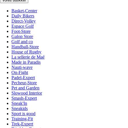
Vores butikker
Basket-Center
Daily Bikers
Direct-Volley
Espace Golf
Foot-Store
Galop Store
Golf and co
Handball-Store
House of Rugby
La sellerie de Maé
Made in Paradis
Nauti-wave
On-Fight
Padel-Expert
Pecheur-Store
Pet and Garden
Slowood Interior
Smash-Expert
Sneak'In
Sneakids
Sport is good
Training-Fit
Trek-Expert