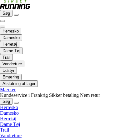
Søg
Herresko
Damesko
Herretøj
Dame Tøj
Trail
Vandreture
Udstyr
Ernæring
Afslutning af lager
Mærker
Kundeservice i Frankrig
Sikker betaling
Nem retur
Søg
Herresko
Damesko
Herretøj
Dame Tøj
Trail
Vandreture