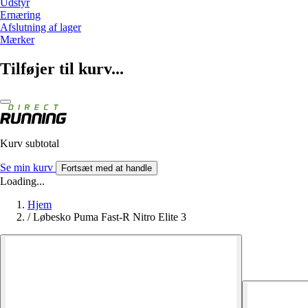
Udstyr
Ernæring
Afslutning af lager
Mærker
Tilføjer til kurv...
Kurv subtotal
Se min kurv
Fortsæt med at handle
Loading...
Hjem
/
Løbesko Puma Fast-R Nitro Elite 3