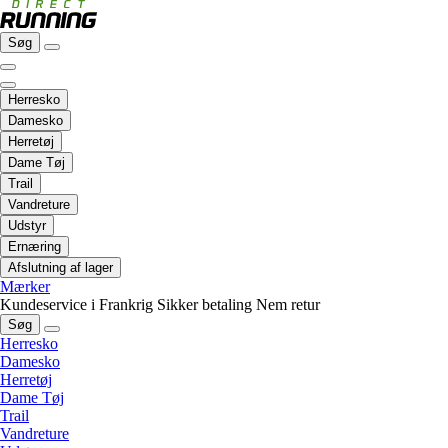
Søg
Herresko
Damesko
Herretøj
Dame Tøj
Trail
Vandreture
Udstyr
Ernæring
Afslutning af lager
Mærker
Kundeservice i Frankrig
Sikker betaling
Nem retur
Søg
Herresko
Damesko
Herretøj
Dame Tøj
Trail
Vandreture