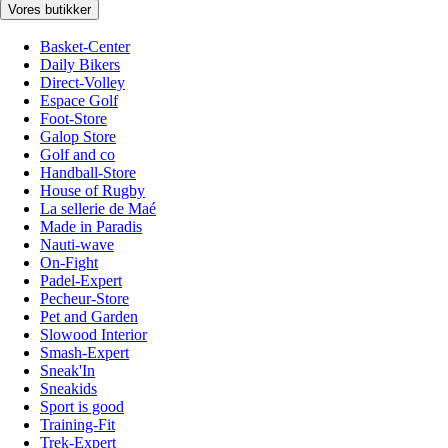
Vores butikker
Basket-Center
Daily Bikers
Direct-Volley
Espace Golf
Foot-Store
Galop Store
Golf and co
Handball-Store
House of Rugby
La sellerie de Maé
Made in Paradis
Nauti-wave
On-Fight
Padel-Expert
Pecheur-Store
Pet and Garden
Slowood Interior
Smash-Expert
Sneak'In
Sneakids
Sport is good
Training-Fit
Trek-Expert