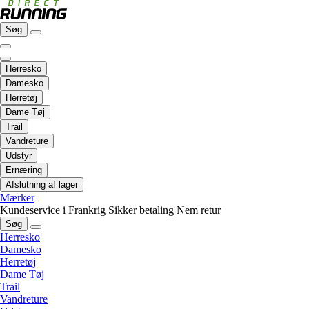
Søg
Herresko
Damesko
Herretøj
Dame Tøj
Trail
Vandreture
Udstyr
Ernæring
Afslutning af lager
Mærker
Kundeservice i Frankrig
Sikker betaling
Nem retur
Søg
Herresko
Damesko
Herretøj
Dame Tøj
Trail
Vandreture