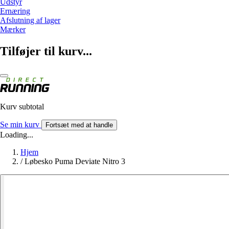
Udstyr
Ernæring
Afslutning af lager
Mærker
Tilføjer til kurv...
Kurv subtotal
Se min kurv
Fortsæt med at handle
Loading...
Hjem
/
Løbesko Puma Deviate Nitro 3