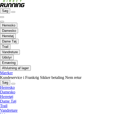
Søg
Herresko
Damesko
Herretøj
Dame Tøj
Trail
Vandreture
Udstyr
Ernæring
Afslutning af lager
Mærker
Kundeservice i Frankrig
Sikker betaling
Nem retur
Søg
Herresko
Damesko
Herretøj
Dame Tøj
Trail
Vandreture