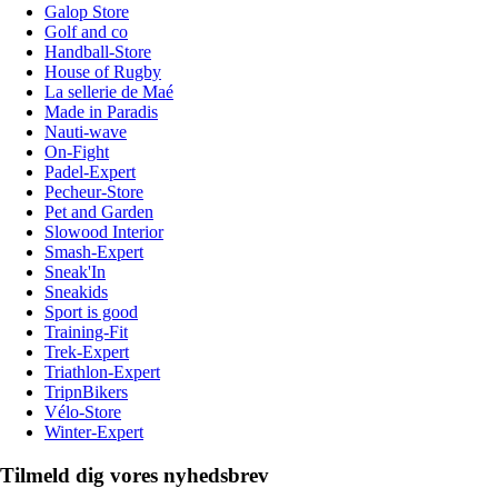
Galop Store
Golf and co
Handball-Store
House of Rugby
La sellerie de Maé
Made in Paradis
Nauti-wave
On-Fight
Padel-Expert
Pecheur-Store
Pet and Garden
Slowood Interior
Smash-Expert
Sneak'In
Sneakids
Sport is good
Training-Fit
Trek-Expert
Triathlon-Expert
TripnBikers
Vélo-Store
Winter-Expert
Tilmeld dig vores nyhedsbrev