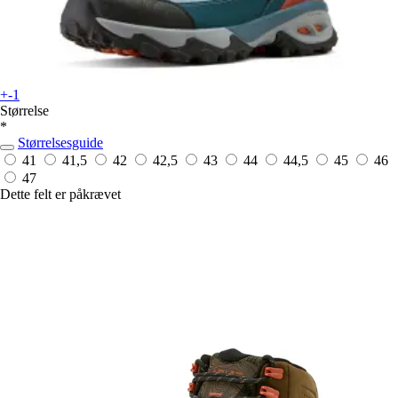
+-1
Størrelse
*
Størrelsesguide
41
41,5
42
42,5
43
44
44,5
45
46
47
Dette felt er påkrævet