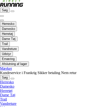
Søg
Herresko
Damesko
Herretøj
Dame Tøj
Trail
Vandreture
Udstyr
Ernæring
Afslutning af lager
Mærker
Kundeservice i Frankrig
Sikker betaling
Nem retur
Søg
Herresko
Damesko
Herretøj
Dame Tøj
Trail
Vandreture