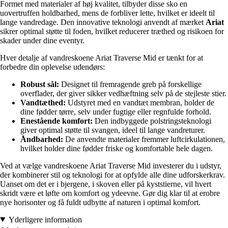
Formet med materialer af høj kvalitet, tilbyder disse sko en
uovertruffen holdbarhed, mens de forbliver lette, hvilket er ideelt til
lange vandredage. Den innovative teknologi anvendt af mærket
Ariat
sikrer optimal støtte til foden, hvilket reducerer træthed og risikoen for
skader under dine eventyr.
Hver detalje af vandreskoene Ariat Traverse Mid er tænkt for at
forbedre din oplevelse udendørs:
Robust sål:
Designet til fremragende greb på forskellige
overflader, der giver sikker vedhæftning selv på de stejleste stier.
Vandtæthed:
Udstyret med en vandtæt membran, holder de
dine fødder tørre, selv under fugtige eller regnfulde forhold.
Enestående komfort:
Den indbyggede polstringsteknologi
giver optimal støtte til svangen, ideel til lange vandreturer.
Åndbarhed:
De anvendte materialer fremmer luftcirkulationen,
hvilket holder dine fødder friske og komfortable hele dagen.
Ved at vælge vandreskoene Ariat Traverse Mid investerer du i udstyr,
der kombinerer stil og teknologi for at opfylde alle dine udforskerkrav.
Uanset om det er i bjergene, i skoven eller på kyststierne, vil hvert
skridt være et løfte om komfort og ydeevne. Gør dig klar til at erobre
nye horisonter og få fuldt udbytte af naturen i optimal komfort.
Yderligere information