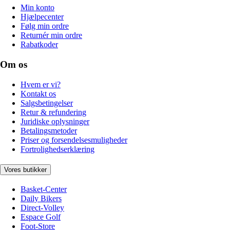
Min konto
Hjælpecenter
Følg min ordre
Returnér min ordre
Rabatkoder
Om os
Hvem er vi?
Kontakt os
Salgsbetingelser
Retur & refundering
Juridiske oplysninger
Betalingsmetoder
Priser og forsendelsesmuligheder
Fortrolighedserklæring
Vores butikker
Basket-Center
Daily Bikers
Direct-Volley
Espace Golf
Foot-Store