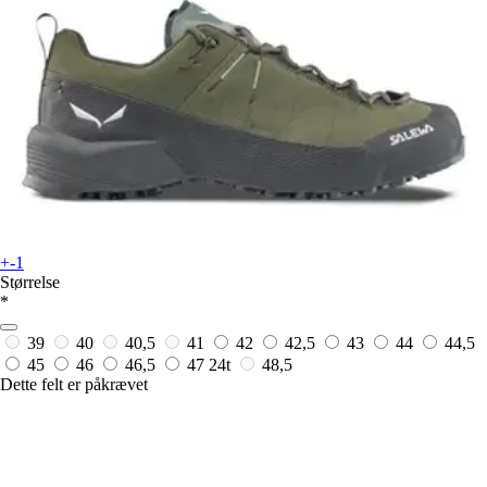
+-1
Størrelse
*
39
40
40,5
41
42
42,5
43
44
44,5
45
46
46,5
47
24t
48,5
Dette felt er påkrævet