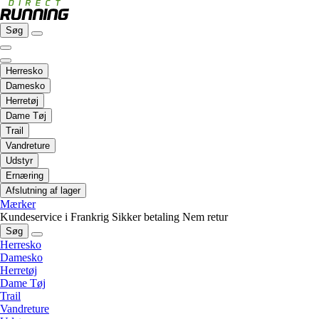
Søg
Herresko
Damesko
Herretøj
Dame Tøj
Trail
Vandreture
Udstyr
Ernæring
Afslutning af lager
Mærker
Kundeservice i Frankrig
Sikker betaling
Nem retur
Søg
Herresko
Damesko
Herretøj
Dame Tøj
Trail
Vandreture