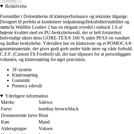
Loading...
Beskrivelse
Fremstillet i Dolomitterne til klatreperformance og tekniske tilgange.
Designet til perfekt at kombinere indpakningsfleksibilitet/stabilitet og
støtte/la Wildfire Leather 2 har en elegant overdel i nubuck 1.6 af
højeste kvalitet med en PU-beskyttelsessål, der er helt forstærket.
Indvendigt sikrer dens GORE-TEX® 100 % uden PFAS en vandtæt
og åndbar beskyttelse. Ydersålen har en klatrezone og et POMOCA®
gummimateriale, der giver godt greb under både tørre og våde forhold.
C.F.F. (Custom Fit Footbed) sål, der kan tilpasses for at personliggøre
volumen, og klatresnøring for øget præcision.
3F-system
Klatresnøring
Gummitå
Pomoca ydersål
Yderligere information
Mærke
Salewa
Farve
bombay brown/black
Dominerende farve
Brun
Køn
Mand
Aldersgruppe
Voksen