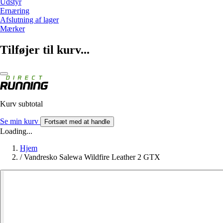
Udstyr
Ernæring
Afslutning af lager
Mærker
Tilføjer til kurv...
Kurv subtotal
Se min kurv
Fortsæt med at handle
Loading...
Hjem
/
Vandresko Salewa Wildfire Leather 2 GTX