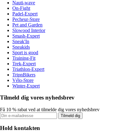
Nauti-wave
On-Fight
Padel-Expert
Pecheur-Store
Pet and Garden
Slowood Interior
Smash-Expert
Sneak'In
Sneakids
Sport is good
Training-Fit
Trek-Expert
Triathlon-Expert
TripnBikers
Vélo-Store
Winter-Expert
Tilmeld dig vores nyhedsbrev
Få 10 % rabat ved at tilmelde dig vores nyhedsbrev
Tilmeld dig
Hold kontakten