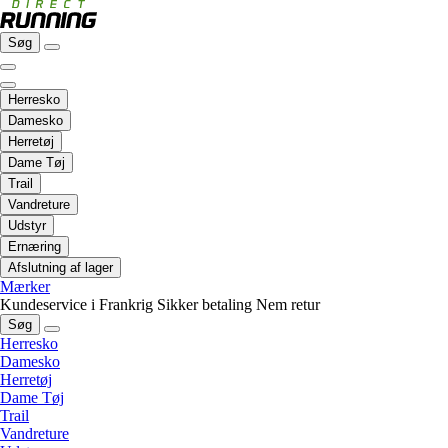
Søg
Herresko
Damesko
Herretøj
Dame Tøj
Trail
Vandreture
Udstyr
Ernæring
Afslutning af lager
Mærker
Kundeservice i Frankrig
Sikker betaling
Nem retur
Søg
Herresko
Damesko
Herretøj
Dame Tøj
Trail
Vandreture