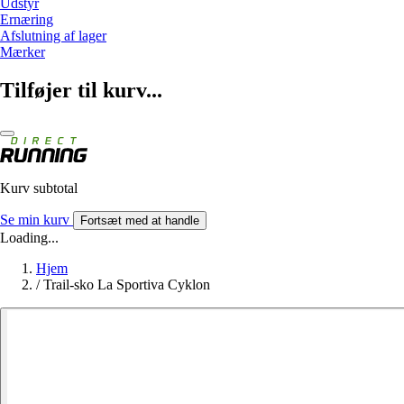
Udstyr
Ernæring
Afslutning af lager
Mærker
Tilføjer til kurv...
Kurv subtotal
Se min kurv
Fortsæt med at handle
Loading...
Hjem
/
Trail-sko La Sportiva Cyklon