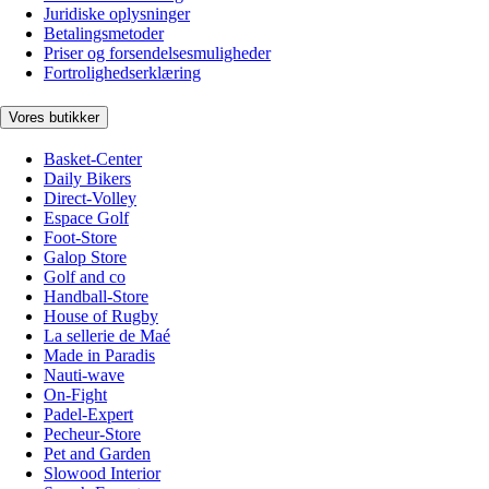
Juridiske oplysninger
Betalingsmetoder
Priser og forsendelsesmuligheder
Fortrolighedserklæring
Vores butikker
Basket-Center
Daily Bikers
Direct-Volley
Espace Golf
Foot-Store
Galop Store
Golf and co
Handball-Store
House of Rugby
La sellerie de Maé
Made in Paradis
Nauti-wave
On-Fight
Padel-Expert
Pecheur-Store
Pet and Garden
Slowood Interior