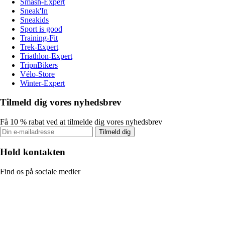
Smash-Expert
Sneak'In
Sneakids
Sport is good
Training-Fit
Trek-Expert
Triathlon-Expert
TripnBikers
Vélo-Store
Winter-Expert
Tilmeld dig vores nyhedsbrev
Få 10 % rabat ved at tilmelde dig vores nyhedsbrev
Tilmeld dig
Hold kontakten
Find os på sociale medier