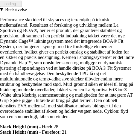
Loading...
Beskrivelse
Performance sko ideel til skyraces og terrænløb på teknisk
mellemafstand. Resultatet af forskning og udvikling mellem La
Sportiva og BOA®, her er et produkt, der garanterer stabilitet og
præcision, alt sammen i en perfekt indpakning takket være det nye
Dynamic Cage™ lukningssystem med det integrerede BOA® Fit
System, der fungerer i synergi med tre forskellige elementer i
overlæderet, hvilket giver en perfekt omslag og stabilitet af foden for
en sikker og præcis nedstigning. Kernen i snøringssystemet er det indre
Dynamic Flap™, som omslutter skoen og muliggør en dynamisk
justering af spændingen ved at handle direkte på BOA® Fit Systemet
med én håndbevægelse. Den beskyttende TPU tå og det
multifunktionelle og termo-adhæsive sidelær tilbyder endnu mere
struktur og beskyttelse mod stød. Mud-ground sålen er ideel til brug på
bløde og mudrede overflader, takket være en La Sportiva FriXion®
White ultra klæbrig sammensætning og muligheden for at integrere AT
Grip Spike pigge i tilfælde af brug på glat terræn. Den dobbelt
densitets EVA mellemsål med stabilisator indsats bidrager til den
overordnede stabilitet af skoen og holder vægten nede. Cyklon: flyd
som en sommerfugl, løb som vinden.
Stack Height (mm) - Heel:
28
Stack Height (mm) - Forefoot:
21