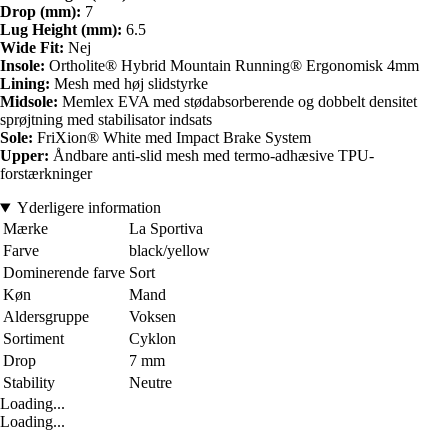
Drop (mm):
7
Lug Height (mm):
6.5
Wide Fit:
Nej
Insole:
Ortholite® Hybrid Mountain Running® Ergonomisk 4mm
Lining:
Mesh med høj slidstyrke
Midsole:
Memlex EVA med stødabsorberende og dobbelt densitet
sprøjtning med stabilisator indsats
Sole:
FriXion® White med Impact Brake System
Upper:
Åndbare anti-slid mesh med termo-adhæsive TPU-
forstærkninger
Yderligere information
Mærke
La Sportiva
Farve
black/yellow
Dominerende farve
Sort
Køn
Mand
Aldersgruppe
Voksen
Sortiment
Cyklon
Drop
7 mm
Stability
Neutre
Loading...
Loading...