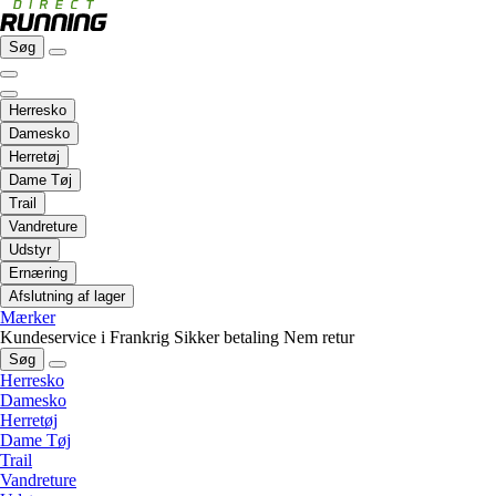
Søg
Herresko
Damesko
Herretøj
Dame Tøj
Trail
Vandreture
Udstyr
Ernæring
Afslutning af lager
Mærker
Kundeservice i Frankrig
Sikker betaling
Nem retur
Søg
Herresko
Damesko
Herretøj
Dame Tøj
Trail
Vandreture