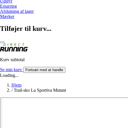
Udstyr
Ernæring
Afslutning af lager
Mærker
Tilføjer til kurv...
Kurv subtotal
Se min kurv
Fortsæt med at handle
Loading...
Hjem
/
Trail-sko La Sportiva Mutant