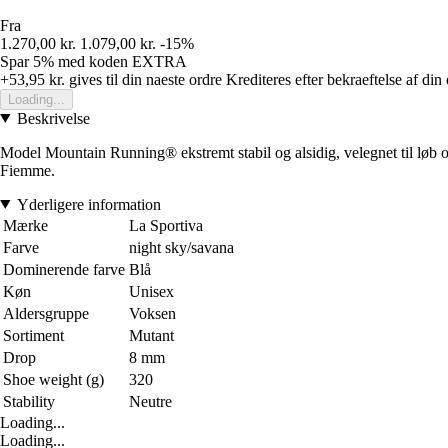
Fra
1.270,00 kr.
1.079,00 kr.
-15%
Spar 5%
med koden
EXTRA
+53,95 kr.
gives til din naeste ordre
Krediteres efter bekraeftelse af din
Loading...
Beskrivelse
Model Mountain Running® ekstremt stabil og alsidig, velegnet til løb og 
Fiemme.
Yderligere information
Mærke
La Sportiva
Farve
night sky/savana
Dominerende farve
Blå
Køn
Unisex
Aldersgruppe
Voksen
Sortiment
Mutant
Drop
8 mm
Shoe weight (g)
320
Stability
Neutre
Loading...
Loading...