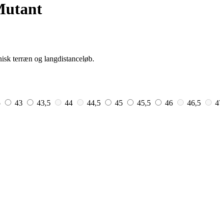
Mutant
nisk terræn og langdistanceløb.
5
43
43,5
44
44,5
45
45,5
46
46,5
4