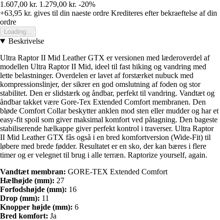
1.607,00 kr.
1.279,00 kr.
-20%
+63,95 kr.
gives til din naeste ordre
Krediteres efter bekraeftelse af din
ordre
Loading...
Beskrivelse
Ultra Raptor II Mid Leather GTX er versionen med læderoverdel af
modellen Ultra Raptor II Mid, ideel til fast hiking og vandring med
lette belastninger. Overdelen er lavet af forstærket nubuck med
kompressionslinjer, der sikrer en god omslutning af foden og stor
stabilitet. Den er slidstærk og åndbar, perfekt til vandring. Vandtæt og
åndbar takket være Gore-Tex Extended Comfort membranen. Den
bløde Comfort Collar beskytter anklen mod sten eller mudder og har et
easy-fit spoil som giver maksimal komfort ved påtagning. Den bageste
stabiliserende hælkappe giver perfekt kontrol i traverser. Ultra Raptor
II Mid Leather GTX fås også i en bred komfortversion (Wide-Fit) til
løbere med brede fødder. Resultatet er en sko, der kan bæres i flere
timer og er velegnet til brug i alle terræn. Raptorize yourself, again.
Vandtæt membran:
GORE-TEX Extended Comfort
Hælhøjde (mm):
27
Forfodshøjde (mm):
16
Drop (mm):
11
Knopper højde (mm):
6
Bred komfort:
Ja