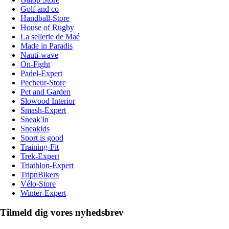
Golf and co
Handball-Store
House of Rugby
La sellerie de Maé
Made in Paradis
Nauti-wave
On-Fight
Padel-Expert
Pecheur-Store
Pet and Garden
Slowood Interior
Smash-Expert
Sneak'In
Sneakids
Sport is good
Training-Fit
Trek-Expert
Triathlon-Expert
TripnBikers
Vélo-Store
Winter-Expert
Tilmeld dig vores nyhedsbrev