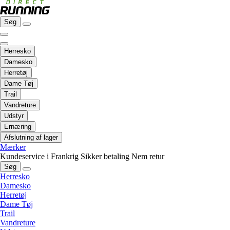
Søg
Herresko
Damesko
Herretøj
Dame Tøj
Trail
Vandreture
Udstyr
Ernæring
Afslutning af lager
Mærker
Kundeservice i Frankrig
Sikker betaling
Nem retur
Søg
Herresko
Damesko
Herretøj
Dame Tøj
Trail
Vandreture