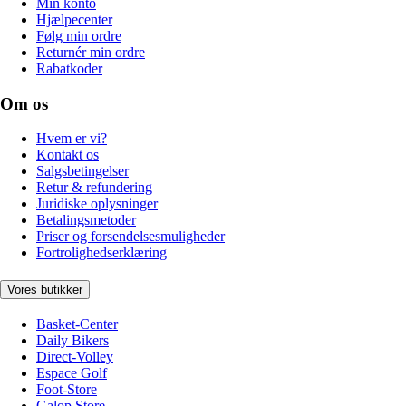
Min konto
Hjælpecenter
Følg min ordre
Returnér min ordre
Rabatkoder
Om os
Hvem er vi?
Kontakt os
Salgsbetingelser
Retur & refundering
Juridiske oplysninger
Betalingsmetoder
Priser og forsendelsesmuligheder
Fortrolighedserklæring
Vores butikker
Basket-Center
Daily Bikers
Direct-Volley
Espace Golf
Foot-Store
Galop Store