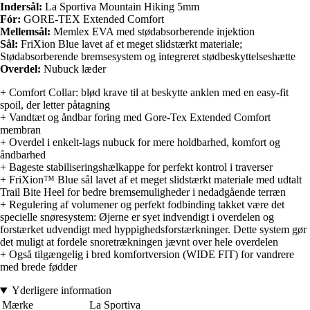
Indersål:
La Sportiva Mountain Hiking 5mm
Fór:
GORE-TEX Extended Comfort
Mellemsål:
Memlex EVA med stødabsorberende injektion
Sål:
FriXion Blue lavet af et meget slidstærkt materiale;
Stødabsorberende bremsesystem og integreret stødbeskyttelseshætte
Overdel:
Nubuck læder
+ Comfort Collar: blød krave til at beskytte anklen med en easy-fit
spoil, der letter påtagning
+ Vandtæt og åndbar foring med Gore-Tex Extended Comfort
membran
+ Overdel i enkelt-lags nubuck for mere holdbarhed, komfort og
åndbarhed
+ Bageste stabiliseringshælkappe for perfekt kontrol i traverser
+ FriXion™ Blue sål lavet af et meget slidstærkt materiale med udtalt
Trail Bite Heel for bedre bremsemuligheder i nedadgående terræn
+ Regulering af volumener og perfekt fodbinding takket være det
specielle snøresystem: Øjerne er syet indvendigt i overdelen og
forstærket udvendigt med hyppighedsforstærkninger. Dette system gør
det muligt at fordele snoretrækningen jævnt over hele overdelen
+ Også tilgængelig i bred komfortversion (WIDE FIT) for vandrere
med brede fødder
Yderligere information
Mærke
La Sportiva