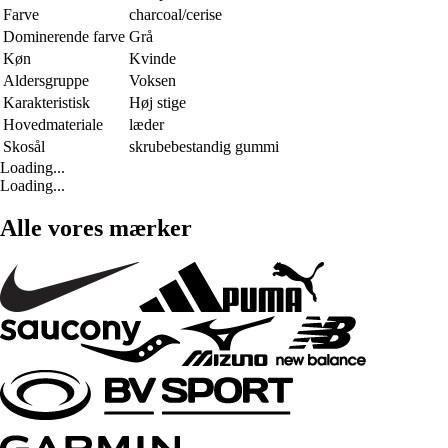
Farve
charcoal/cerise
Dominerende farve
Grå
Køn
Kvinde
Aldersgruppe
Voksen
Karakteristisk
Høj stige
Hovedmateriale
læder
Skosål
skrubebestandig gummi
Loading...
Loading...
Alle vores mærker