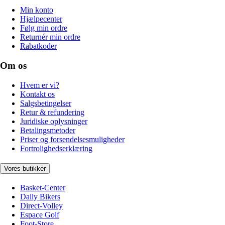
Min konto
Hjælpecenter
Følg min ordre
Returnér min ordre
Rabatkoder
Om os
Hvem er vi?
Kontakt os
Salgsbetingelser
Retur & refundering
Juridiske oplysninger
Betalingsmetoder
Priser og forsendelsesmuligheder
Fortrolighedserklæring
Vores butikker
Basket-Center
Daily Bikers
Direct-Volley
Espace Golf
Foot-Store