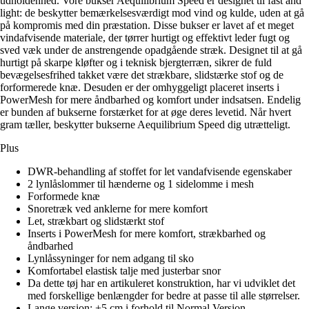
udholdenhed. Vore bukser Aequilibrium Speed er designet til fast and
light: de beskytter bemærkelsesværdigt mod vind og kulde, uden at gå
på kompromis med din præstation. Disse bukser er lavet af et meget
vindafvisende materiale, der tørrer hurtigt og effektivt leder fugt og
sved væk under de anstrengende opadgående stræk. Designet til at gå
hurtigt på skarpe kløfter og i teknisk bjergterræn, sikrer de fuld
bevægelsesfrihed takket være det strækbare, slidstærke stof og de
forformerede knæ. Desuden er der omhyggeligt placeret inserts i
PowerMesh for mere åndbarhed og komfort under indsatsen. Endelig
er bunden af bukserne forstærket for at øge deres levetid. Når hvert
gram tæller, beskytter bukserne Aequilibrium Speed dig utrætteligt.
Plus
DWR-behandling af stoffet for let vandafvisende egenskaber
2 lynlåslommer til hænderne og 1 sidelomme i mesh
Forformede knæ
Snoretræk ved anklerne for mere komfort
Let, strækbart og slidstærkt stof
Inserts i PowerMesh for mere komfort, strækbarhed og
åndbarhed
Lynlåssyninger for nem adgang til sko
Komfortabel elastisk talje med justerbar snor
Da dette tøj har en artikuleret konstruktion, har vi udviklet det
med forskellige benlængder for bedre at passe til alle størrelser.
Lange version: +5 cm i forhold til Normal Version