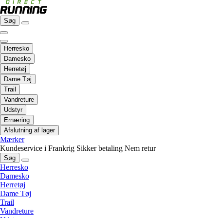
Søg
Herresko
Damesko
Herretøj
Dame Tøj
Trail
Vandreture
Udstyr
Ernæring
Afslutning af lager
Mærker
Kundeservice i Frankrig
Sikker betaling
Nem retur
Søg
Herresko
Damesko
Herretøj
Dame Tøj
Trail
Vandreture