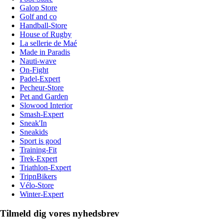
Galop Store
Golf and co
Handball-Store
House of Rugby
La sellerie de Maé
Made in Paradis
Nauti-wave
On-Fight
Padel-Expert
Pecheur-Store
Pet and Garden
Slowood Interior
Smash-Expert
Sneak'In
Sneakids
Sport is good
Training-Fit
Trek-Expert
Triathlon-Expert
TripnBikers
Vélo-Store
Winter-Expert
Tilmeld dig vores nyhedsbrev