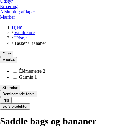
Udstyr
Ernæring
Afslutning af lager
Mærker
Hjem
/
Vandreture
/
Udstyr
/
Tasker / Bananer
Filtre
Mærke
Élémenterre
2
Garmin
1
Størrelse
Dominerende farve
Pris
Se 3 produkter
Saddle bags og bananer