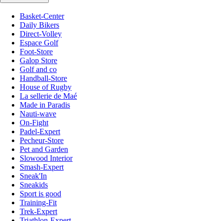
Basket-Center
Daily Bikers
Direct-Volley
Espace Golf
Foot-Store
Galop Store
Golf and co
Handball-Store
House of Rugby
La sellerie de Maé
Made in Paradis
Nauti-wave
On-Fight
Padel-Expert
Pecheur-Store
Pet and Garden
Slowood Interior
Smash-Expert
Sneak'In
Sneakids
Sport is good
Training-Fit
Trek-Expert
Triathlon-Expert