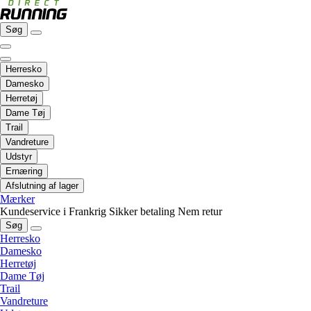
Søg
Herresko
Damesko
Herretøj
Dame Tøj
Trail
Vandreture
Udstyr
Ernæring
Afslutning af lager
Mærker
Kundeservice i Frankrig
Sikker betaling
Nem retur
Søg
Herresko
Damesko
Herretøj
Dame Tøj
Trail
Vandreture