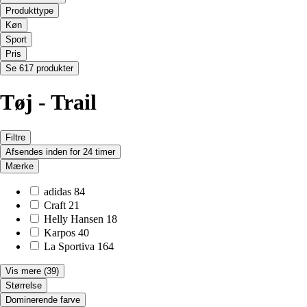
Produkttype
Køn
Sport
Pris
Se 617 produkter
Tøj - Trail
Filtre
Afsendes inden for 24 timer
Mærke
adidas
84
Craft
21
Helly Hansen
18
Karpos
40
La Sportiva
164
Vis mere
(39)
Størrelse
Dominerende farve