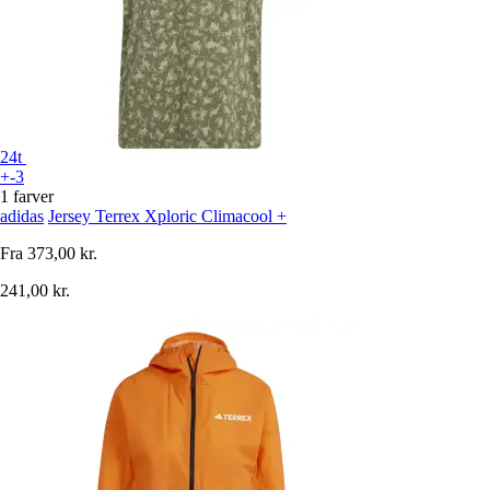
24t
+-3
1 farver
adidas
Jersey Terrex Xploric Climacool +
Fra
373,00 kr.
241,00 kr.