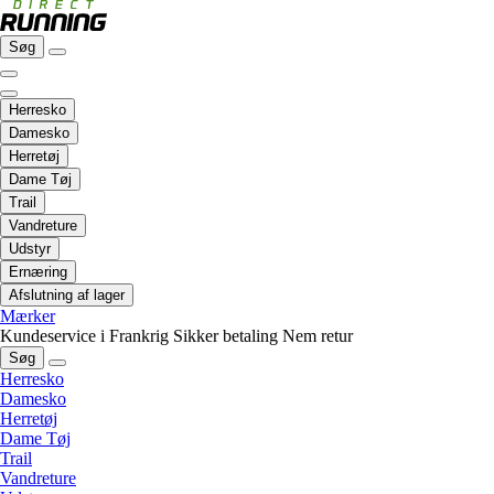
Søg
Herresko
Damesko
Herretøj
Dame Tøj
Trail
Vandreture
Udstyr
Ernæring
Afslutning af lager
Mærker
Kundeservice i Frankrig
Sikker betaling
Nem retur
Søg
Herresko
Damesko
Herretøj
Dame Tøj
Trail
Vandreture