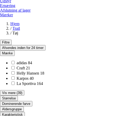
Udstyr
Ernæring
Afslutning af lager
Mærker
Hjem
/
Trail
/
Tøj
Filtre
Afsendes inden for 24 timer
Mærke
adidas
84
Craft
21
Helly Hansen
18
Karpos
40
La Sportiva
164
Vis mere
(39)
Størrelse
Dominerende farve
Aldersgruppe
Karakteristisk