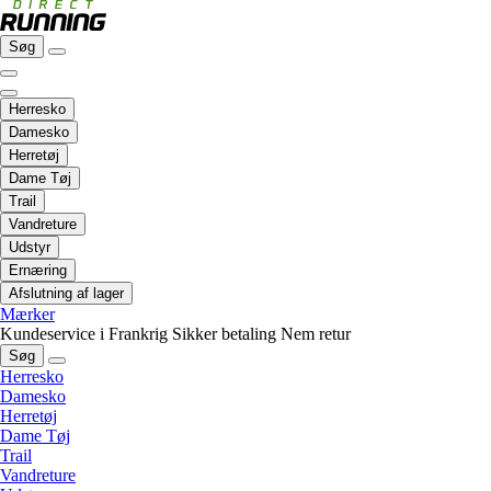
Søg
Herresko
Damesko
Herretøj
Dame Tøj
Trail
Vandreture
Udstyr
Ernæring
Afslutning af lager
Mærker
Kundeservice i Frankrig
Sikker betaling
Nem retur
Søg
Herresko
Damesko
Herretøj
Dame Tøj
Trail
Vandreture