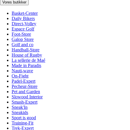
Vores butikker
Basket-Center
Daily Bikers
Direct-Volley
Espace Golf
Foot-Store
Galop Store
Golf and co
Handball-Store
House of Rugby
La sellerie de Maé
Made in Paradis
Nauti-wave
On-Fight
Padel-Expert
Pecheur-Store
Pet and Garden
Slowood Interior
Smash-Expert
Sneak'In
Sneakids
Sport is good
Training-Fit
Trek-Expert