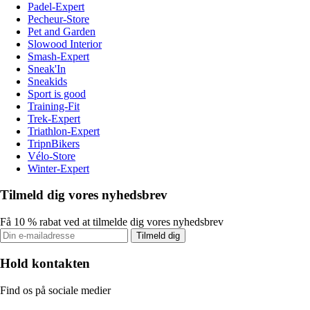
Padel-Expert
Pecheur-Store
Pet and Garden
Slowood Interior
Smash-Expert
Sneak'In
Sneakids
Sport is good
Training-Fit
Trek-Expert
Triathlon-Expert
TripnBikers
Vélo-Store
Winter-Expert
Tilmeld dig vores nyhedsbrev
Få 10 % rabat ved at tilmelde dig vores nyhedsbrev
Tilmeld dig
Hold kontakten
Find os på sociale medier