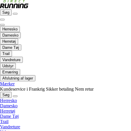
Søg
Herresko
Damesko
Herretøj
Dame Tøj
Trail
Vandreture
Udstyr
Ernæring
Afslutning af lager
Mærker
Kundeservice i Frankrig
Sikker betaling
Nem retur
Søg
Herresko
Damesko
Herretøj
Dame Tøj
Trail
Vandreture