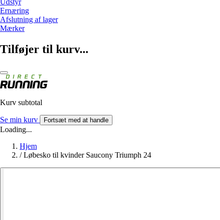
Udstyr
Ernæring
Afslutning af lager
Mærker
Tilføjer til kurv...
Kurv subtotal
Se min kurv
Fortsæt med at handle
Loading...
Hjem
/
Løbesko til kvinder Saucony Triumph 24