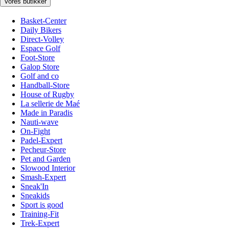
Vores butikker
Basket-Center
Daily Bikers
Direct-Volley
Espace Golf
Foot-Store
Galop Store
Golf and co
Handball-Store
House of Rugby
La sellerie de Maé
Made in Paradis
Nauti-wave
On-Fight
Padel-Expert
Pecheur-Store
Pet and Garden
Slowood Interior
Smash-Expert
Sneak'In
Sneakids
Sport is good
Training-Fit
Trek-Expert