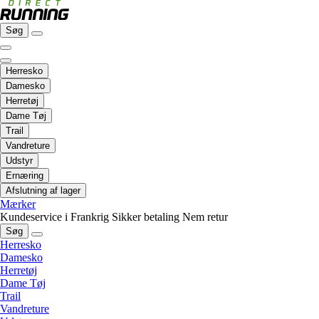
Søg
Herresko
Damesko
Herretøj
Dame Tøj
Trail
Vandreture
Udstyr
Ernæring
Afslutning af lager
Mærker
Kundeservice i Frankrig
Sikker betaling
Nem retur
Søg
Herresko
Damesko
Herretøj
Dame Tøj
Trail
Vandreture