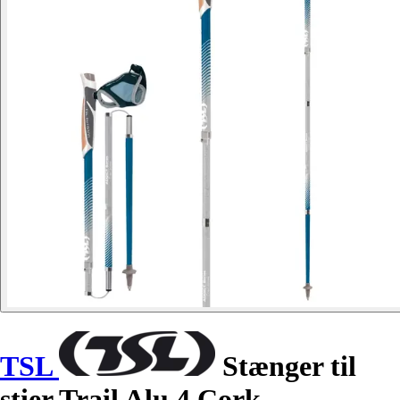
TSL
Stænger til
stier Trail Alu 4 Cork