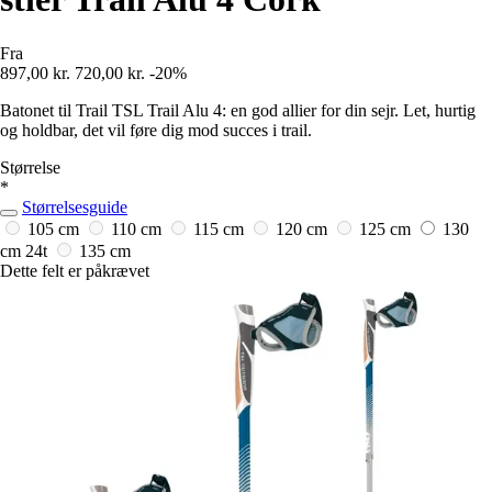
Fra
897,00 kr.
720,00 kr.
-20%
Batonet til Trail TSL Trail Alu 4: en god allier for din sejr. Let, hurtig
og holdbar, det vil føre dig mod succes i trail.
Størrelse
*
Størrelsesguide
105 cm
110 cm
115 cm
120 cm
125 cm
130
cm
24t
135 cm
Dette felt er påkrævet