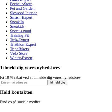
Pecheur-Store
Pet and Garden
Slowood Interior
Smash-Expert
Sneak'In
Sneakids
Sport is good
Training-Fit
Trek-Expert
Triathlon-Expert
TripnBikers
Vélo-Store
Winter-Expert
Tilmeld dig vores nyhedsbrev
Få 10 % rabat ved at tilmelde dig vores nyhedsbrev
Tilmeld dig
Hold kontakten
Find os på sociale medier