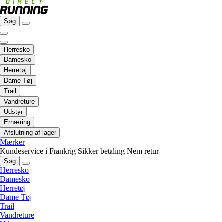
Søg
Herresko
Damesko
Herretøj
Dame Tøj
Trail
Vandreture
Udstyr
Ernæring
Afslutning af lager
Mærker
Kundeservice i Frankrig
Sikker betaling
Nem retur
Søg
Herresko
Damesko
Herretøj
Dame Tøj
Trail
Vandreture