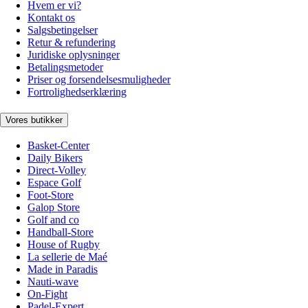
Hvem er vi?
Kontakt os
Salgsbetingelser
Retur & refundering
Juridiske oplysninger
Betalingsmetoder
Priser og forsendelsesmuligheder
Fortrolighedserklæring
Vores butikker
Basket-Center
Daily Bikers
Direct-Volley
Espace Golf
Foot-Store
Galop Store
Golf and co
Handball-Store
House of Rugby
La sellerie de Maé
Made in Paradis
Nauti-wave
On-Fight
Padel-Expert