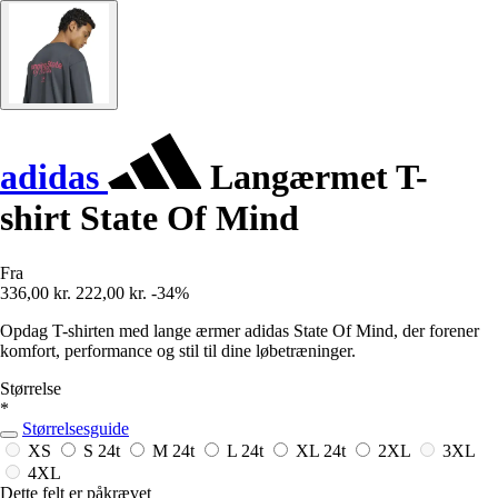
adidas
Langærmet T-
shirt State Of Mind
Fra
336,00 kr.
222,00 kr.
-34%
Opdag T-shirten med lange ærmer adidas State Of Mind, der forener
komfort, performance og stil til dine løbetræninger.
Størrelse
*
Størrelsesguide
XS
S
24t
M
24t
L
24t
XL
24t
2XL
3XL
4XL
Dette felt er påkrævet