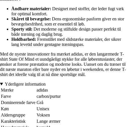
Åndbare materialer:
Designet med stoffer, der leder fugt væk
for optimal komfort.
Skåret til bevægelse:
Dens ergonomiske pasform giver en stor
bevægelsesfrihed, som er essentiel til løb.
Sporty stil:
Det moderne og stilfulde design passer perfekt til
både træning og daglig brug.
Holdbarhed:
Fremstillet med slidstærke materialer, der sikrer
lang levetid under gentagne træningspas.
Med de nyeste innovationer fra mærket adidas, er den langærmede T-
shirt State Of Mind et uundgåeligt stykke for alle løbeentusiaster, der
ønsker at forene præstation og moderne looks. Uanset om du træner til
dit næste maraton eller bare nyder en løbetur i weekenden, er denne T-
shirt det ideelle valg til at nå dine sportslige mål.
Yderligere information
Mærke
adidas
Farve
carbon/purtur
Dominerende farve
Grå
Køn
Unisex
Aldersgruppe
Voksen
Karakteristisk
Lange ærmer