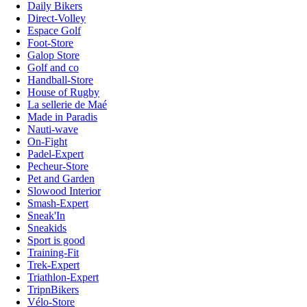
Daily Bikers
Direct-Volley
Espace Golf
Foot-Store
Galop Store
Golf and co
Handball-Store
House of Rugby
La sellerie de Maé
Made in Paradis
Nauti-wave
On-Fight
Padel-Expert
Pecheur-Store
Pet and Garden
Slowood Interior
Smash-Expert
Sneak'In
Sneakids
Sport is good
Training-Fit
Trek-Expert
Triathlon-Expert
TripnBikers
Vélo-Store