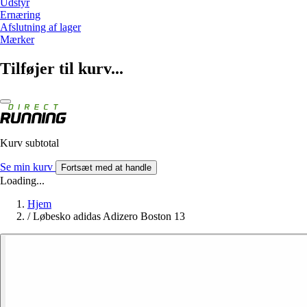
Udstyr
Ernæring
Afslutning af lager
Mærker
Tilføjer til kurv...
Kurv subtotal
Se min kurv
Fortsæt med at handle
Loading...
Hjem
/
Løbesko adidas Adizero Boston 13