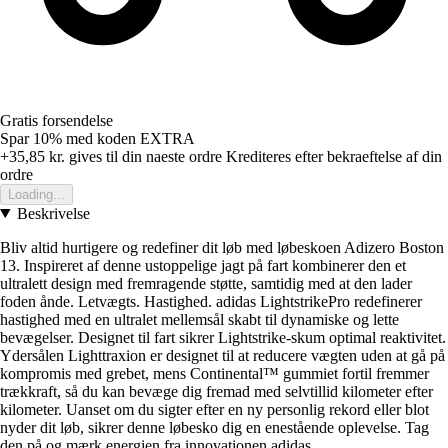
Gratis forsendelse
Spar 10%
med koden
EXTRA
+35,85 kr.
gives til din naeste ordre
Krediteres efter bekraeftelse af din
ordre
Loading...
Beskrivelse
Bliv altid hurtigere og redefiner dit løb med løbeskoen Adizero Boston
13. Inspireret af denne ustoppelige jagt på fart kombinerer den et
ultralett design med fremragende støtte, samtidig med at den lader
foden ånde. Letvægts. Hastighed. adidas LightstrikePro redefinerer
hastighed med en ultralet mellemsål skabt til dynamiske og lette
bevægelser. Designet til fart sikrer Lightstrike-skum optimal reaktivitet.
Ydersålen Lighttraxion er designet til at reducere vægten uden at gå på
kompromis med grebet, mens Continental™ gummiet fortil fremmer
trækkraft, så du kan bevæge dig fremad med selvtillid kilometer efter
kilometer. Uanset om du sigter efter en ny personlig rekord eller blot
nyder dit løb, sikrer denne løbesko dig en enestående oplevelse. Tag
den på og mærk energien fra innovationen adidas.