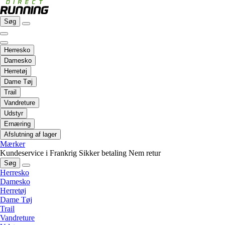
Søg
Herresko
Damesko
Herretøj
Dame Tøj
Trail
Vandreture
Udstyr
Ernæring
Afslutning af lager
Mærker
Kundeservice i Frankrig
Sikker betaling
Nem retur
Søg
Herresko
Damesko
Herretøj
Dame Tøj
Trail
Vandreture