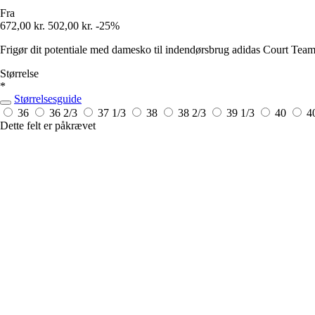
Fra
672,00 kr.
502,00 kr.
-25%
Frigør dit potentiale med damesko til indendørsbrug adidas Court Team
Størrelse
*
Størrelsesguide
36
36 2/3
37 1/3
38
38 2/3
39 1/3
40
4
Dette felt er påkrævet