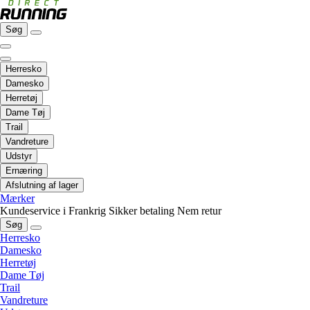
Søg
Herresko
Damesko
Herretøj
Dame Tøj
Trail
Vandreture
Udstyr
Ernæring
Afslutning af lager
Mærker
Kundeservice i Frankrig
Sikker betaling
Nem retur
Søg
Herresko
Damesko
Herretøj
Dame Tøj
Trail
Vandreture