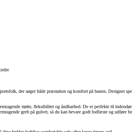
 ordre
sportsfolk, der søger både præstation og komfort på banen. Designet spe
ragende støtte, fleksibilitet og åndbarhed. De er perfekte til indendør
fremragende greb på gulvet, så du kan bevare godt fodfæste og udføre be
dine fødder forblive comfortable selv efter lange timers spil.