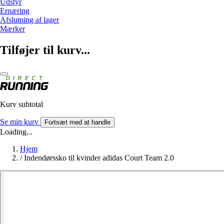
Udstyr
Ernæring
Afslutning af lager
Mærker
Tilføjer til kurv...
Kurv subtotal
Se min kurv
Fortsæt med at handle
Loading...
Hjem
/
Indendørssko til kvinder adidas Court Team 2.0