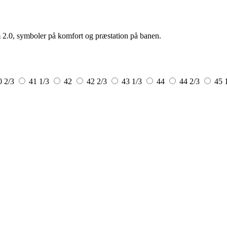
 2.0, symboler på komfort og præstation på banen.
0 2/3
41 1/3
42
42 2/3
43 1/3
44
44 2/3
45 