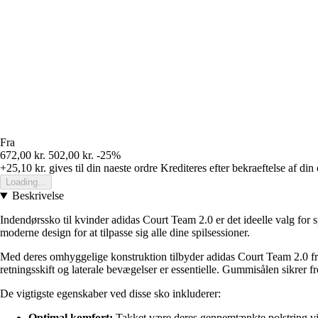
Fra
672,00 kr.
502,00 kr.
-25%
+25,10 kr.
gives til din naeste ordre
Krediteres efter bekraeftelse af din
Loading...
Beskrivelse
Indendørssko til kvinder adidas Court Team 2.0 er det ideelle valg for 
moderne design for at tilpasse sig alle dine spilsessioner.
Med deres omhyggelige konstruktion tilbyder adidas Court Team 2.0 frem
retningsskift og laterale bevægelser er essentielle. Gummisålen sikrer 
De vigtigste egenskaber ved disse sko inkluderer:
Optimal komfort:
Takket være deres gennemtænkte polstring vil 