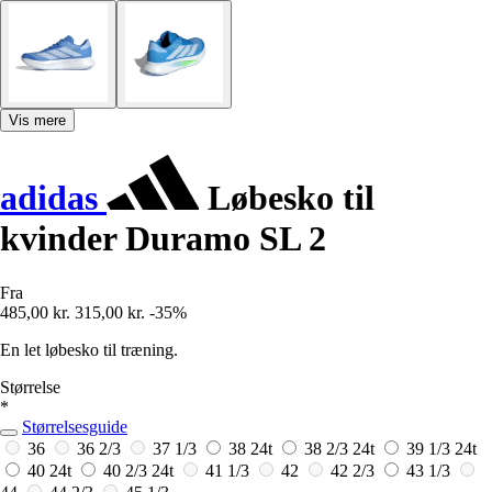
Vis mere
adidas
Løbesko til
kvinder Duramo SL 2
Fra
485,00 kr.
315,00 kr.
-35%
En let løbesko til træning.
Størrelse
*
Størrelsesguide
36
36 2/3
37 1/3
38
24t
38 2/3
24t
39 1/3
24t
40
24t
40 2/3
24t
41 1/3
42
42 2/3
43 1/3