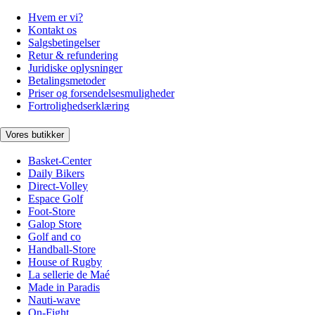
Hvem er vi?
Kontakt os
Salgsbetingelser
Retur & refundering
Juridiske oplysninger
Betalingsmetoder
Priser og forsendelsesmuligheder
Fortrolighedserklæring
Vores butikker
Basket-Center
Daily Bikers
Direct-Volley
Espace Golf
Foot-Store
Galop Store
Golf and co
Handball-Store
House of Rugby
La sellerie de Maé
Made in Paradis
Nauti-wave
On-Fight