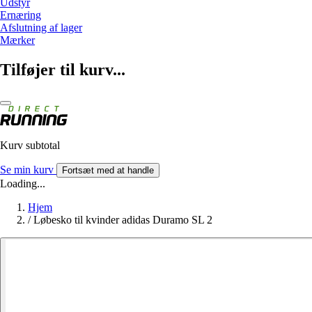
Udstyr
Ernæring
Afslutning af lager
Mærker
Tilføjer til kurv...
Kurv subtotal
Se min kurv
Fortsæt med at handle
Loading...
Hjem
/
Løbesko til kvinder adidas Duramo SL 2