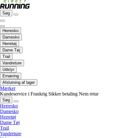
Søg
Herresko
Damesko
Herretøj
Dame Tøj
Trail
Vandreture
Udstyr
Ernæring
Afslutning af lager
Mærker
Kundeservice i Frankrig
Sikker betaling
Nem retur
Søg
Herresko
Damesko
Herretøj
Dame Tøj
Trail
Vandreture