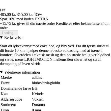
Fra
485,00 kr.
315,00 kr.
-35%
Spar 10%
med koden
EXTRA
+15,75 kr.
gives til din naeste ordre
Krediteres efter bekraeftelse af din
ordre
Loading...
Beskrivelse
Start dit løbeeventyr med enkelhed, og bliv ved. Fra dit første skridt til
dit første 10 km, hjælper denne løbesko adidas dig med at træne i
komfort. Overdelen i teknisk mesh og den polstrede hæl giver blødhed
og støtte, mens LIGHTMOTION mellemsålen sikrer let og stabil
dæmpning på hvert skridt.
Yderligere information
Mærke
adidas
Farve
blubrs/crsk/globlu
Dominerende farve
Blå
Køn
Kvinde
Aldersgruppe
Voksen
Sortiment
Duramo
Drop
9 mm