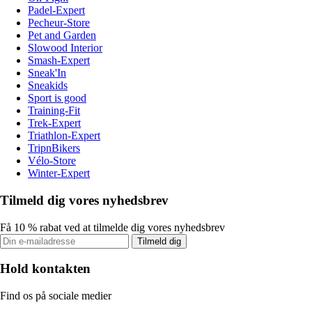
Padel-Expert
Pecheur-Store
Pet and Garden
Slowood Interior
Smash-Expert
Sneak'In
Sneakids
Sport is good
Training-Fit
Trek-Expert
Triathlon-Expert
TripnBikers
Vélo-Store
Winter-Expert
Tilmeld dig vores nyhedsbrev
Få 10 % rabat ved at tilmelde dig vores nyhedsbrev
Tilmeld dig
Hold kontakten
Find os på sociale medier