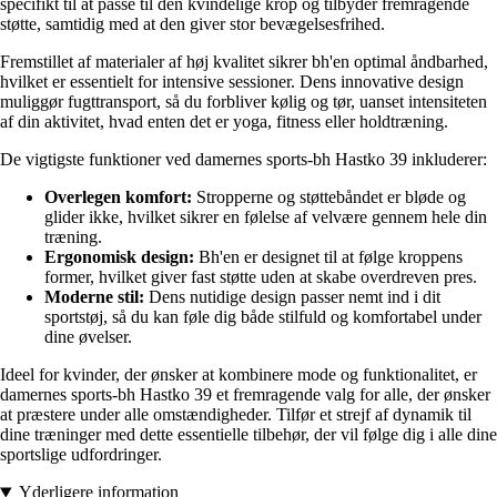
specifikt til at passe til den kvindelige krop og tilbyder fremragende
støtte, samtidig med at den giver stor bevægelsesfrihed.
Fremstillet af materialer af høj kvalitet sikrer bh'en optimal åndbarhed,
hvilket er essentielt for intensive sessioner. Dens innovative design
muliggør fugttransport, så du forbliver kølig og tør, uanset intensiteten
af din aktivitet, hvad enten det er yoga, fitness eller holdtræning.
De vigtigste funktioner ved damernes sports-bh Hastko 39 inkluderer:
Overlegen komfort:
Stropperne og støttebåndet er bløde og
glider ikke, hvilket sikrer en følelse af velvære gennem hele din
træning.
Ergonomisk design:
Bh'en er designet til at følge kroppens
former, hvilket giver fast støtte uden at skabe overdreven pres.
Moderne stil:
Dens nutidige design passer nemt ind i dit
sportstøj, så du kan føle dig både stilfuld og komfortabel under
dine øvelser.
Ideel for kvinder, der ønsker at kombinere mode og funktionalitet, er
damernes sports-bh Hastko 39 et fremragende valg for alle, der ønsker
at præstere under alle omstændigheder. Tilfør et strejf af dynamik til
dine træninger med dette essentielle tilbehør, der vil følge dig i alle dine
sportslige udfordringer.
Yderligere information