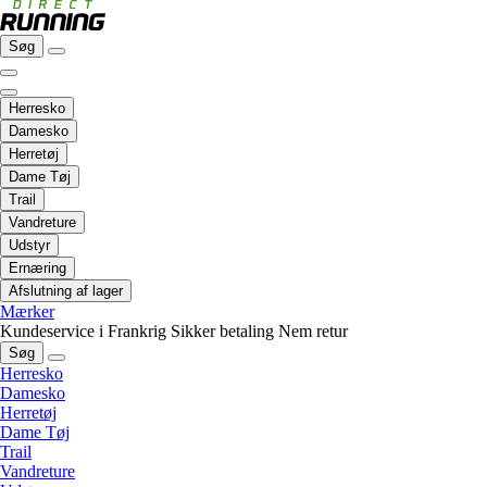
Søg
Herresko
Damesko
Herretøj
Dame Tøj
Trail
Vandreture
Udstyr
Ernæring
Afslutning af lager
Mærker
Kundeservice i Frankrig
Sikker betaling
Nem retur
Søg
Herresko
Damesko
Herretøj
Dame Tøj
Trail
Vandreture