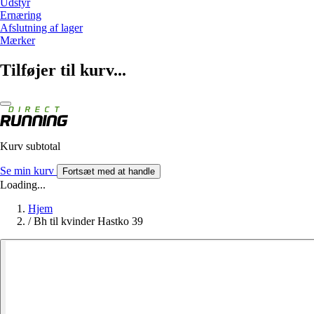
Udstyr
Ernæring
Afslutning af lager
Mærker
Tilføjer til kurv...
Kurv subtotal
Se min kurv
Fortsæt med at handle
Loading...
Hjem
/
Bh til kvinder Hastko 39