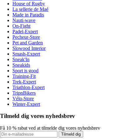
House of Rugby
La sellerie de Maé
Made in Paradis
Nauti-wave
On-Fight
Padel-Expert
Pecheur-Store
Pet and Garden
Slowood Interior
Smash-Expert
Sneak'In
Sneakids
Sport is good
Training-Fit
Trek-Expert
Triathlon-Expert
TripnBikers
Vélo-Store
Winter-Expert
Tilmeld dig vores nyhedsbrev
Få 10 % rabat ved at tilmelde dig vores nyhedsbrev
Tilmeld dig