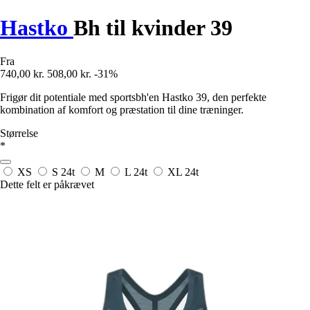
Hastko
Bh til kvinder 39
Fra
740,00 kr.
508,00 kr.
-31%
Frigør dit potentiale med sportsbh'en Hastko 39, den perfekte
kombination af komfort og præstation til dine træninger.
Størrelse
*
XS
S
24t
M
L
24t
XL
24t
Dette felt er påkrævet