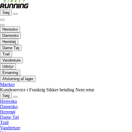
Søg
Herresko
Damesko
Herretøj
Dame Tøj
Trail
Vandreture
Udstyr
Ernæring
Afslutning af lager
Mærker
Kundeservice i Frankrig
Sikker betaling
Nem retur
Søg
Herresko
Damesko
Herretøj
Dame Tøj
Trail
Vandreture