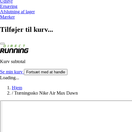
Udstyr
Ernæring
Afslutning af lager
Mærker
Tilføjer til kurv...
Kurv subtotal
Se min kurv
Fortsæt med at handle
Loading...
Hjem
/
Træningssko Nike Air Max Dawn