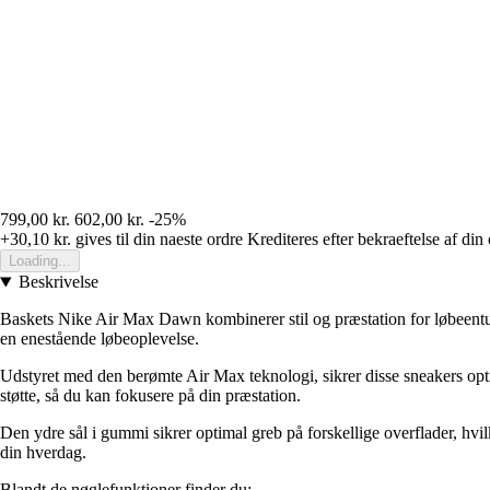
799,00 kr.
602,00 kr.
-25%
+30,10 kr.
gives til din naeste ordre
Krediteres efter bekraeftelse af din
Loading...
Beskrivelse
Baskets Nike Air Max Dawn kombinerer stil og præstation for løbeentusi
en enestående løbeoplevelse.
Udstyret med den berømte Air Max teknologi, sikrer disse sneakers optim
støtte, så du kan fokusere på din præstation.
Den ydre sål i gummi sikrer optimal greb på forskellige overflader, hvilk
din hverdag.
Blandt de nøglefunktioner finder du: